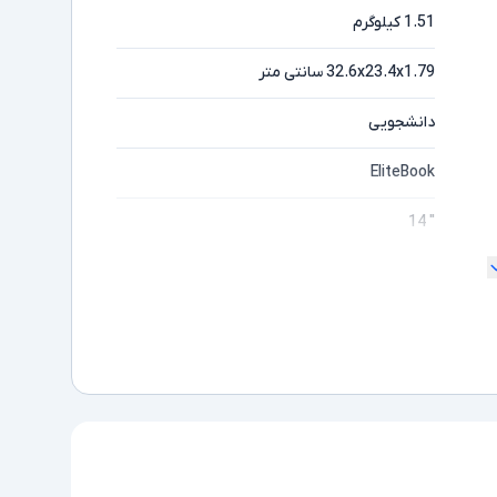
1.51 کیلوگرم
32.6x23.4x1.79 سانتی متر
دانشجویی
EliteBook
" 14
ندارد
Full HD
مایشگر
5 Ryzen
ده
3500U
AMD نسل 3