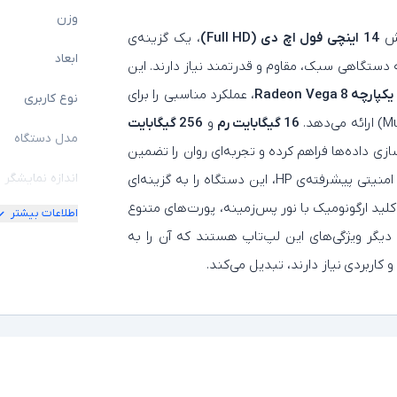
وزن
یش
14 اینچی فول اچ دی (Full HD)
، یک گزینه‌ی
ابعاد
به دستگاهی سبک، مقاوم و قدرتمند نیاز دارند. این
یکپارچه Radeon Vega 8
، عملکرد مناسبی را برای
نوع کاربری
16 گیگابایت رم
و
256 گیگابایت
مدل دستگاه
سازی داده‌ها فراهم کرده و تجربه‌ای روان را تضمین
اندازه نمایشگر
می‌کند. طراحی بدنه‌ی آلومینیومی مقاوم و استانداردهای امنیتی پیشرفته‌ی HP، این دستگاه را به گزینه‌ای
لید ارگونومیک با نور پس‌زمینه، پورت‌های متنوع
اطلاعات بیشتر
امکان چرخش
عمر مناسب از دیگر ویژگی‌های این لپ‌تاپ هستند که آن را به
کیفیت تصویر ن
و کاربردی
نیاز دارند، تبدیل می‌کند.
مشخصات پردازن
مدل پردازنده
نسل پردازنده