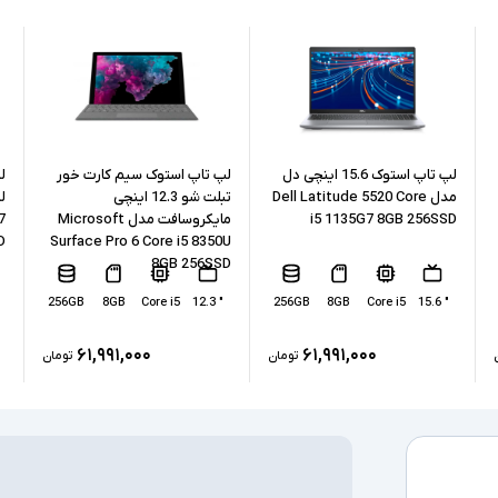
حافظه RAM
حافظه داخلی
نوع حافظه داخل
پردازنده گرافیکی
لپ تاپ استوک 15.6 اینچی دل
لپ تاپ استوک سیم کارت خور
مدل Dell Latitude 5520 Core
تبلت شو 12.3 اینچی
i5 1135G7 8GB 256SSD
مایکروسافت مدل Microsoft
7
کارت گرافیک ا
D
Surface Pro 6 Core i5 8350U
8GB 256SSD
درگاه های ارتبا
256GB
8GB
Core i5
" 12.3
256GB
8GB
Core i5
" 15.6
صفحه نمایش ل
۶۱,۹۹۱,۰۰۰
۶۱,۹۹۱,۰۰۰
تومان
تومان
درایو نوری
سیستم عامل