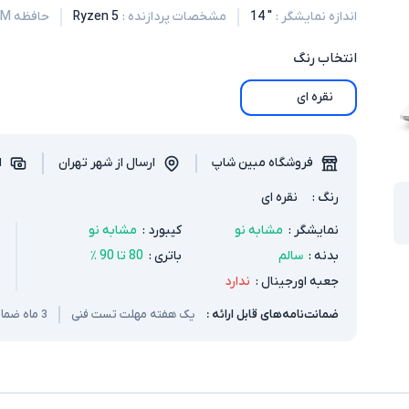
اندازه نمایشگر
:
" 14
مشخصات پردازنده
:
5 Ryzen
حافظه RAM
انتخاب
رنگ
نقره ای
فروشگاه مبین شاپ
ارسال از شهر تهران
ا
رنگ
:
نقره ای
نمایشگر
:
مشابه نو
کیبورد
:
مشابه نو
بدنه
:
سالم
باتری
:
80 تا 90 ٪
جعبه اورجینال
:
ندارد
ضمانت‌نامه‌های قابل ارائه :
یک هفته مهلت تست فنی
3 ماه ضمانت سخت افزار و باتری