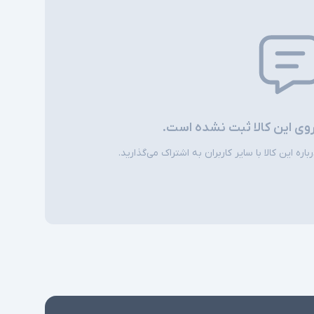
تشخیص چهره - اسلات امنیتی - Smart Card
Reader - اسلات سیم کارت - شارژر سوزنی
شارژر استاندارد به همراه کابل برق
امکاناتی نظیر اسلات سیم کارت، نور پس زمینه
کیبورد، اسکنر اثر انگشت و دوربین تشخیص چهره
ی
در همه مدلها وجود ندارند
روی این کالا ثبت نشده است.
ره این کالا با سایر کاربران به اشتراک می‌گذارید.