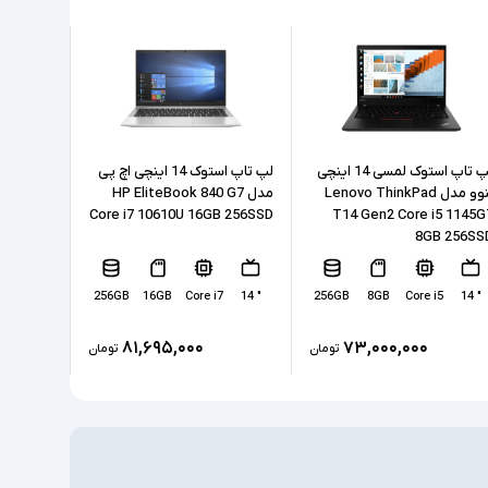
16GB
256GB
SSD
ی
AMD Radeon Vega 8 Graphics
لپ تاپ استوک لمسی 14 اینچی
لپ تاپ استوک 14 اینچی اچ پی
لنوو مدل Lenovo ThinkPad
مدل HP EliteBook 840 G7
د
350U 8GB
Core i7 10610U 16GB 256SSD
T14 Gen2 Core i5 1145G
ندارد
ختصاصی
256SSD
8GB 256SS
LAN, 2xUSB 3.1, 1xUSB-Type C, HDMI, Dock,
طی
headphone/microphone combo jack
5
" 14
256GB
16GB
Core i7
" 14
256GB
8GB
Core i5
" 14
ندارد
مسی
۸۱,۶۹۵,۰۰۰
۷۳,۰۰۰,۰۰۰
تومان
تومان
ندارد
‎Windows 10 Pro
نور پس زمینه کیبورد - اسکنر اثر انگشت - دوربین