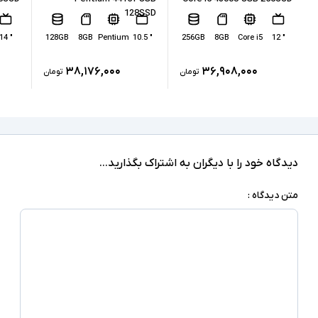
128SSD
Intel HD Graphics 620
پردازنده گرافیکی
" 14
128GB
8GB
Pentium
" 10.5
256GB
8GB
Core i5
" 12
ندارد
کارت گرافیک اختصاصی
۳۸,۱۷۶,۰۰۰
۳۶,۹۰۸,۰۰۰
تومان
تومان
2xUSB 3.0, 1xType C(Thunderbolt), HDMI,
headphone/microphone combo jack, SD
درگاه های ارتباطی
Reader
دارد
صفحه نمایش لمسی
دیدگاه خود را با دیگران به اشتراک بگذارید...
ندارد
درایو نوری
متن دیدگاه :
‎Windows 10 Pro
سیستم عامل
اسلات امنیتی -اسلات سیم کارت - اسکنر اثر انگشت -
دوربین تشخیص چهره - نور پس زمینه کیبورد -
سایر امکانات
Smart Card Reader
شارژر استاندارد به همراه کابل برق
اقلام همراه