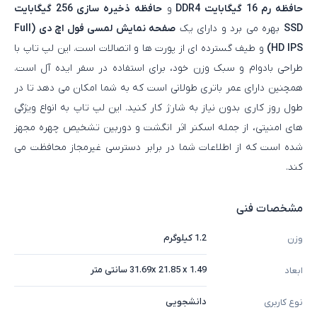
حافظه رم 16 گیگابایت DDR4
و
حافظه ذخیره سازی 256 گیگابایت
SSD
بهره می برد و دارای یک
صفحه نمایش لمسی فول اچ دی (Full
HD IPS)
و طیف گسترده ای از پورت ها و اتصالات است. این لپ تاپ با
طراحی بادوام و سبک وزن خود، برای استفاده در سفر ایده آل است.
همچنین دارای عمر باتری طولانی است که به شما امکان می دهد تا در
طول روز کاری بدون نیاز به شارژ کار کنید. این لپ تاپ به انواع ویژگی
های امنیتی، از جمله اسکنر اثر انگشت و دوربین تشخیص چهره مجهز
شده است که از اطلاعات شما در برابر دسترسی غیرمجاز محافظت می
کند.
مشخصات فنی
1.2 کیلوگرم
وزن
31.69x 21.85 x 1.49 سانتی متر
ابعاد
دانشجویی
نوع کاربری