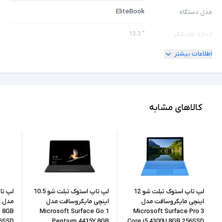
EliteBook
مدل دستگاه
" 13.3
اندازه نمایشگر
اطلاعات بیشتر
360 درجه
امکان چرخش
Full HD
کیفیت تصویر نمایشگر
Core i5
مشخصات پردازنده
کالاهای مشابه
7300U
مدل پردازنده
Intel نسل 7
نسل پردازنده
16GB
حافظه RAM
256GB
حافظه داخلی
لپ تاپ استوک تبلت شو 12
لپ تاپ استوک تبلت شو 10.5
اینچی مایکروسافت مدل
اینچی مایکروسافت مدل
م
U 8GB
Microsoft Surface Go 1
Microsoft Surface Pro 3
SSD
نوع حافظه داخلی
6SSD
Pentium 4415Y 8GB
Core i5 4300U 8GB 256SSD