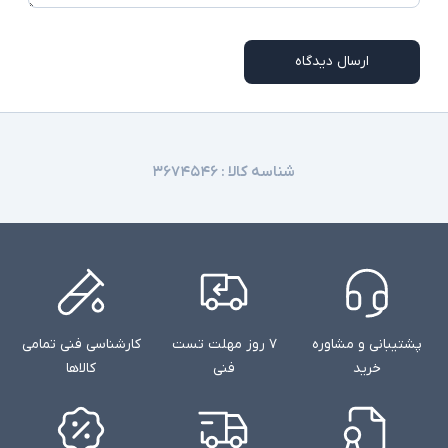
امکاناتی نظیر اسلات سیم کارت، نور پس زمینه
کیبورد، اسکنر اثر انگشت و دوربین تشخیص چهره در
توضیحات تکمیلی
همه مدلها وجود ندارند
ارسال دیدگاه
شناسه کالا :
۳۶۷۴۵۴۶
پشتیبانی و مشاوره
۷ روز مهلت تست
کارشناسی فنی تمامی
خرید
فنی
کالاها