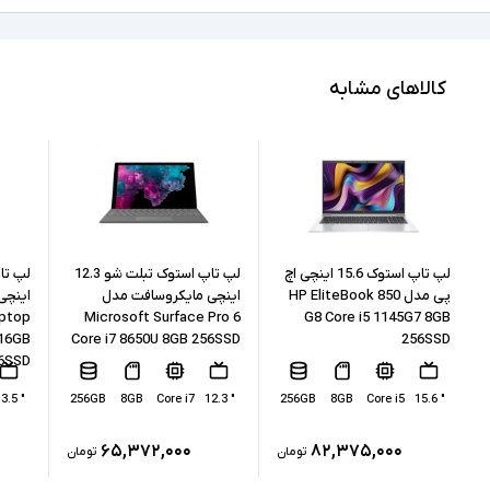
Full HD
کیفیت تصویر نمایشگر
Ryzen 7
مشخصات پردازنده
کالاهای مشابه
5850U
مدل پردازنده
AMD نسل 5
نسل پردازنده
8GB
حافظه RAM
256GB
حافظه داخلی
لپ تاپ استوک 15.6 اینچی اچ
لپ تاپ استوک تبلت شو 12.3
پی مدل HP EliteBook 850
اینچی مایکروسافت مدل
اینچی
aptop
Microsoft Surface Pro 6
G8 Core i5 1145G7 8GB
SSD
نوع حافظه داخلی
 16GB
Core i7 8650U 8GB 256SSD
256SSD
6SSD
AMD Radeon RX Vega 7 Graphics
پردازنده گرافیکی
" 13.5
256GB
8GB
Core i7
" 12.3
256GB
8GB
Core i5
" 15.6
ندارد
کارت گرافیک اختصاصی
۶۵,۳۷۲,۰۰۰
۸۲,۳۷۵,۰۰۰
تومان
تومان
2xUSB 3.2, 2xUSB-Type C, HDMI 2.0, ,
درگاه های ارتباطی
headphone/microphone combo jack