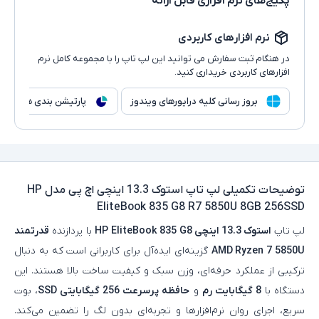
پکیج‌های نرم افزاری قابل ارائه
نرم افزارهای کاربردی
در هنگام ثبت سفارش می توانید این لپ تاپ را با مجموعه کامل نرم
افزارهای کاربردی خریداری کنید.
بروز رسانی کلیه درایورهای ویندوز
پارتیشن بندی هارد
توضیحات تکمیلی
لپ تاپ استوک 13.3 اینچی اچ پی مدل HP
EliteBook 835 G8 R7 5850U 8GB 256SSD
لپ‌ تاپ
استوک 13.3 اینچی HP EliteBook 835 G8
با پردازنده
قدرتمند
AMD Ryzen 7 5850U
گزینه‌ای ایده‌آل برای کاربرانی است که به دنبال
ترکیبی از عملکرد حرفه‌ای، وزن سبک و کیفیت ساخت بالا هستند. این
دستگاه با
8 گیگابایت رم
و
حافظه پرسرعت 256 گیگابایتی SSD
، بوت
سریع، اجرای روان نرم‌افزارها و تجربه‌ای بدون لگ را تضمین می‌کند.