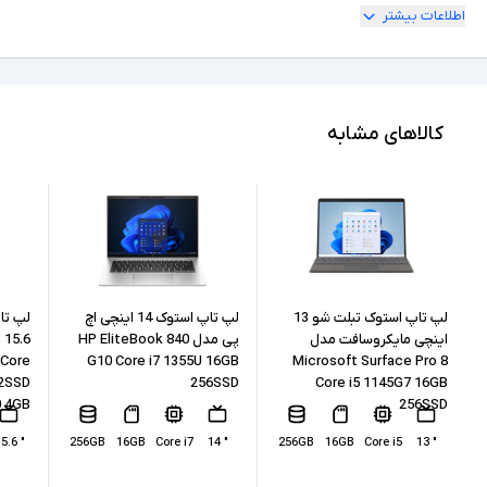
اطلاعات بیشتر
ندارد
امکان چرخش
Full HD
کیفیت تصویر نمایشگر
Ultra 7
مشخصات پردازنده
کالاهای مشابه
155U
مدل پردازنده
Intel Ultra نسل 1
نسل پردازنده
16GB
حافظه RAM
512GB
حافظه داخلی
لپ تاپ استوک تبلت شو 13
لپ تاپ استوک 14 اینچی اچ
لپ تا
اینچی مایکروسافت مدل
پی مدل HP EliteBook 840
 Core
G10 Core i7 1355U 16GB
Microsoft Surface Pro 8
SSD
نوع حافظه داخلی
12SSD
256SSD
Core i5 1145G7 16GB
 4GB
256SSD
Intel Graphics
پردازنده گرافیکی
" 15.6
256GB
16GB
Core i7
" 14
256GB
16GB
Core i5
" 13
ندارد
کارت گرافیک اختصاصی