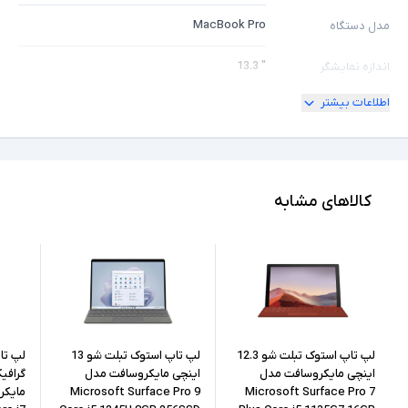
MacBook Pro
مدل دستگاه
" 13.3
اندازه نمایشگر
اطلاعات بیشتر
ندارد
امکان چرخش
2K
کیفیت تصویر نمایشگر
Core i7
مشخصات پردازنده
کالاهای مشابه
1038NG7
مدل پردازنده
Intel نسل 10
نسل پردازنده
16GB
حافظه RAM
512GB
حافظه داخلی
لپ تاپ استوک تبلت شو 12.3
لپ تاپ استوک تبلت شو 13
لپ تا
اینچی مایکروسافت مدل
اینچی مایکروسافت مدل
Microsoft Surface Pro 9
Microsoft Surface Pro 7
SSD
نوع حافظه داخلی