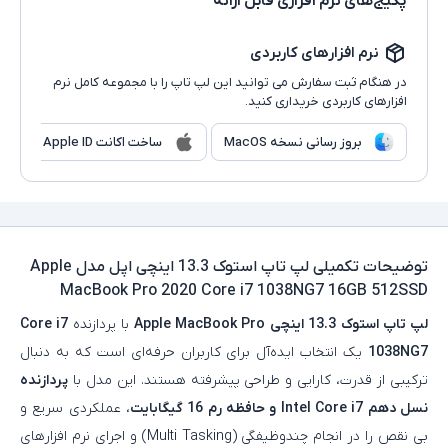
پکیج‌های نرم افزاری قابل ارائه
نرم افزارهای کاربردی
در هنگام ثبت سفارش می توانید این لپ تاپ را با مجموعه کامل نرم
افزارهای کاربردی خریداری کنید.
بروز رسانی نسخه MacOS
ساخت اکانت Apple ID
توضیحات تکمیلی
لپ تاپ استوک 13.3 اینچی اپل مدل Apple
MacBook Pro 2020 Core i7 1038NG7 16GB 512SSD
لپ‌ تاپ استوک
13.3 اینچی
Apple MacBook Pro
با پردازنده
Core i7
1038NG7
یک انتخاب ایده‌آل برای کاربران حرفه‌ای است که به دنبال
ترکیبی از قدرت، کارایی و طراحی پیشرفته هستند. این مدل با
پردازنده
نسل دهم Intel Core i7 و حافظه رم 16 گیگابایت
، عملکردی سریع و
بی‌ نقص را در انجام چندوظیفگی (Multi Tasking) و اجرای نرم‌ افزارهای