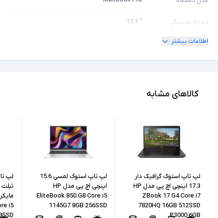
مدل دستگاه
" 13.3
اندازه نمایشگر
اطلاعات بیشتر
ندارد
امکان چرخش
2K
کیفیت تصویر نمایشگر
Core i5
مشخصات پردازنده
کالاهای مشابه
7360U
مدل پردازنده
Intel نسل 7
نسل پردازنده
8GB
حافظه RAM
256GB
حافظه داخلی
لپ تاپ استوک گرافیک دار
لپ تاپ استوک لمسی 15.6
لپ تا
17.3 اینچی اچ پی مدل HP
اینچی اچ پی مدل HP
EliteBook 850 G8 Core i5
ZBook 17 G4 Core i7
SSD
نوع حافظه داخلی
re i5
1145G7 8GB 256SSD
7820HQ 16GB 512SSD
8SSD
P3000 6GB