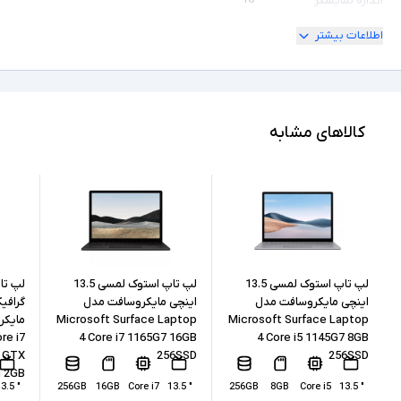
اندازه نمایشگر
اطلاعات بیشتر
ندارد
امکان چرخش
2K
کیفیت تصویر نمایشگر
Core i7
مشخصات پردازنده
کالاهای مشابه
9880H
مدل پردازنده
Intel نسل 9
نسل پردازنده
16GB
حافظه RAM
1TB
حافظه داخلی
لپ تاپ استوک لمسی 13.5
لپ تاپ استوک لمسی 13.5
لپ تا
اینچی مایکروسافت مدل
اینچی مایکروسافت مدل
Microsoft Surface Laptop
Microsoft Surface Laptop
SSD
نوع حافظه داخلی
re i7
4 Core i7 1165G7 16GB
4 Core i5 1145G7 8GB
 GTX
256SSD
256SSD
Intel UHD Graphics 630 + AMD Radeon Pro
پردازنده گرافیکی
 2GB
5500M
" 13.5
256GB
16GB
Core i7
" 13.5
256GB
8GB
Core i5
" 13.5