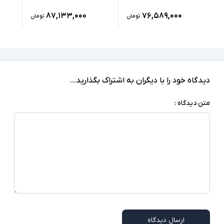
4GB
کارت گرافیک اختصاصی
۸۷,۱۳۳,۰۰۰
۷۶,۵۸۹,۰۰۰
تومان
تومان
4xType C(Thunderbolt),
درگاه های ارتباطی
headphone/microphone combo jack
ندارد
صفحه نمایش لمسی
دیدگاه خود را با دیگران به اشتراک بگذارید...
ندارد
درایو نوری
متن دیدگاه :
macOS
سیستم عامل
نور پس زمینه کیبورد - اسکنر اثر انگشت - Touch
سایر امکانات
Bar - شارژر Type C
شارژر استاندارد به همراه کابل برق
اقلام همراه
امکاناتی نظیر نور پس زمینه کیبورد و اسکنر اثر
توضیحات تکمیلی
انگشت در همه مدلها وجود ندارند
ارسال دیدگاه