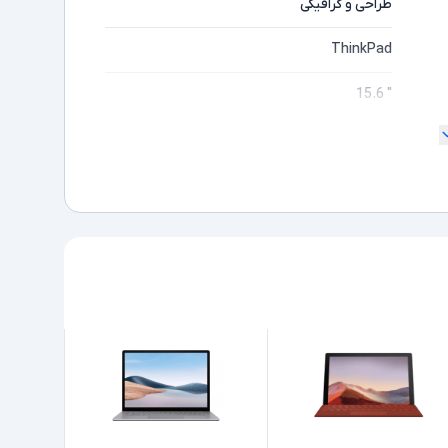
طراحی و گرافیکی
ThinkPad
" 15.6
180 درجه
Full HD
مایشگر
Core i7
ده
9850H
Intel نسل 9
16GB
256GB