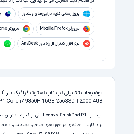
در هنگام ثبت سفارش می توانید این لپ تاپ را با مجموع
بروز رسانی کلیه درایورهای ویندوز
پ
مرورگر Mozilla Firefox
مرورگر Google Chrome
نرم افزار کنترل از راه دور AnyDesk
ن
توضیحات تکمیلی
P1 Core i7 9850H 16GB 256SSD T2000 4GB
لپ‌ تاپ
Lenovo ThinkPad P1
یکی از قدرتمندترین د
برای کاربران حرفه‌ای در حوزه‌های طراحی، مهندسی، و 