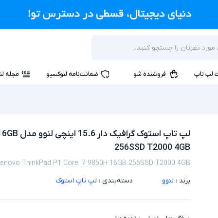
 لپ تاپ
فروشنده شو
ضمانت‌نامه لنوکسیو
مجله لن
لپ تاپ اس
256SSD T2000 4GB
Lenovo ThinkPad P1 Core i7 9850H 16GB 256SSD T2000 4GB
برند :
لنوو
دسته‌بندی :
لپ تاپ استوک