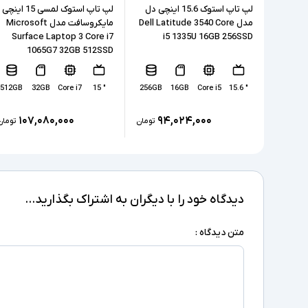
لپ تاپ استوک 15.6 اینچی دل
لپ تاپ استوک لمسی 15 اینچی
مدل Dell Latitude 3540 Core
مایکروسافت مدل Microsoft
Surface Laptop 3 Core i7
i5 1335U 16GB 256SSD
1065G7 32GB 512SSD
512GB
32GB
Core i7
" 15
256GB
16GB
Core i5
" 15.6
۱۰۷,۰۸۰,۰۰۰
۹۴,۰۲۴,۰۰۰
تومان
تومان
دیدگاه خود را با دیگران به اشتراک بگذارید...
متن دیدگاه :