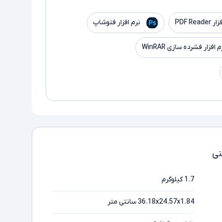
PDF Read
نرم افزار فتوشاپ
م افزار فشرده سازی WinRAR
ی
1.7 کیلوگرم
36.18x24.57x1.84 سانتی متر