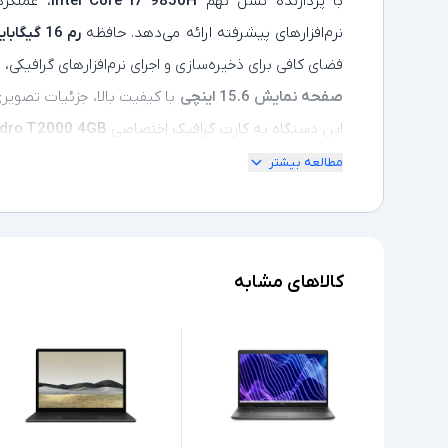
با پردازنده نسل نهم
Intel Core i7 9850H
، عملکرد
نرم‌افزارهای پیشرفته ارائه می‌دهد. حافظه
رم 16 گیگابایتی
فضای کافی برای ذخیره‌سازی و اجرای نرم‌افزارهای گرافیکی
صفحه‌ نمایش 15.6 اینچی
با کیفیت بالا، جزئیات تصویری 
این دستگاه به کارت گرافیک اختصاصی
4GB
dro T2000
مطالعه بیشتر
از فیبر کربن ساخته شده است که در عین حال که دوام بال
کالاهای مشابه
حریم خصوصی و امنیت داده‌ها را تضمین می‌کند، که آن را
تبدیل کرده است.