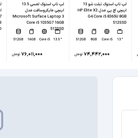
نوع حافظه داخل
لپ تاپ استوک تبلت شو 13
لپ تاپ استوک لمسی 13.5
اینچی اچ پی مدل HP Elite X2
اینچی مایکروسافت مدل
ا
7
Microsoft Surface Laptop 3
G4 Core i5 8365U 8GB
پردازنده گرافیکی
B
Core i5 1035G7 16GB
512SSD
D
512SSD
کارت گرافیک ا
512GB
16GB
Core i5
" 13.5
512GB
8GB
Core i5
" 13
۷۶,۰۱۱,۰۰۰
۷۴,۴۴۲,۰۰۰
تومان
تومان
درگاه های ارتبا
صفحه نمایش ل
درایو نوری
سیستم عامل
سایر امکانات
اقلام همراه