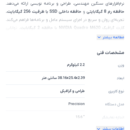
نرم‌افزارهای سنگین مهندسی، طراحی و برنامه‌ نویسی ارائه می‌دهد.
حافظه رم 8 گیگابایتی
و
حافظه داخلی SSD با ظرفیت 256 گیگابایت
،
تجربه‌ای روان و سریع در اجرای سیستم عامل و برنامه‌ها فراهم می‌کند.
کارت گرافیک NVIDIA Quadro M620 با حافظه 2 گیگابایت
، توانایی
مناسبی برای پردازش‌های گرافیکی سه‌ بعدی و نرم‌افزارهای CAD دارد.
مطالعه بیشتر
بدنه مقاوم و مستحکم این لپ‌ تاپ، همراه با کیبورد استاندارد و تاچ‌ پد
با دقت بالا، کاربری حرفه‌ای و طولانی‌مدت را تضمین می‌کند. با داشتن
مشخصات فنی
صفحه‌نمایش با کیفیت Full HD
و امکانات اتصال متنوع، Dell
2.2 کیلوگرم
وزن
Precision 3520 یک انتخاب قدرتمند و قابل اعتماد برای مهندسان،
طراحان و کاربران حرفه‌ای در محیط‌های کاری و تحصیلی است.
38.16x25.4x2.39 سانتی متر
ابعاد
طراحی و گرافیکی
نوع کاربری
Precision
مدل دستگاه
" 15.6
اندازه نمایشگر
اطلاعات بیشتر