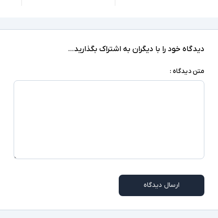
LAN, 3xUSB 3.0, 1xType C(Thunderbolt),
HDMI, VGA, SD Reader,
درگاه های ارتباطی
headphone/microphone combo jack
ندارد
صفحه نمایش لمسی
دیدگاه خود را با دیگران به اشتراک بگذارید...
ندارد
درایو نوری
متن دیدگاه :
Windows 10 Pro
سیستم عامل
نور پس زمینه کیبورد - اسلات امنیتی - بلندگوهای
سایر امکانات
استریو - دارای کیبورد Num Lock
شارژر استاندارد به همراه کابل برق
اقلام همراه
امکاناتی نظیر نور پس زمینه کیبورد در همه مدلها
توضیحات تکمیلی
وجود ندارند
ارسال دیدگاه