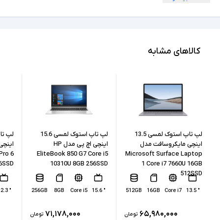
180 درجه
امکان چرخش
Full HD
کیفیت تصویر نمایشگر
Core i7
مشخصات پردازنده
کالاهای مشابه
7700HQ
مدل پردازنده
Intel نسل 7
نسل پردازنده
8GB
حافظه RAM
256GB
حافظه داخلی
لپ تاپ استوک لمسی 13.5
لپ تاپ استوک لمسی 15.6
اینچی مایکروسافت مدل
اینچی اچ پی مدل HP
اینچی
Pro 6
EliteBook 850 G7 Core i5
Microsoft Surface Laptop
SSD
نوع حافظه داخلی
56SSD
10310U 8GB 256SSD
1 Core i7 7660U 16GB
512SSD
Intel HD Graphics 630 + NVIDIA Quadro M620
پردازنده گرافیکی
" 12.3
256GB
8GB
Core i5
" 15.6
512GB
16GB
Core i7
" 13.5
2GB
کارت گرافیک اختصاصی
۷۱,۱۷۸,۰۰۰
۶۵,۹۸۰,۰۰۰
تومان
تومان