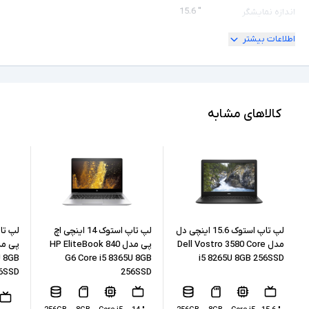
" 15.6
اندازه نمایشگر
اطلاعات بیشتر
ندارد
امکان چرخش
Full HD
کیفیت تصویر نمایشگر
5 Ryzen
مشخصات پردازنده
کالاهای مشابه
5600H
مدل پردازنده
AMD نسل 5
نسل پردازنده
16GB
حافظه RAM
1TB
حافظه داخلی
لپ تاپ استوک 15.6 اینچی دل
لپ تاپ استوک 14 اینچی اچ
مدل Dell Vostro 3580 Core
پی مدل HP EliteBook 840
U 8GB
G6 Core i5 8365U 8GB
i5 8265U 8GB 256SSD
SSD
نوع حافظه داخلی
6SSD
256SSD
AMD Radeon Graphics + NVIDIA GeForce GTX
پردازنده گرافیکی
1650