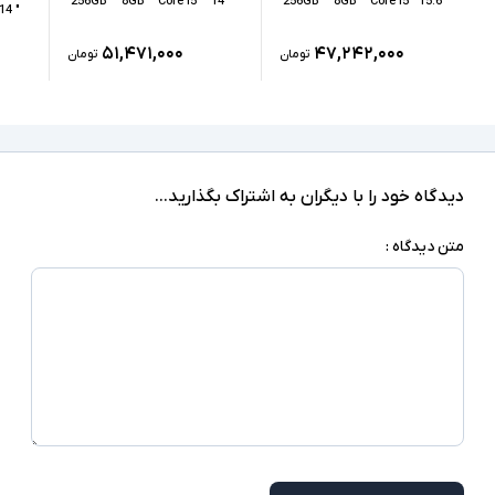
256GB
8GB
Core i5
" 14
256GB
8GB
Core i5
" 15.6
" 14
4GB
کارت گرافیک اختصاصی
۵۱,۴۷۱,۰۰۰
۴۷,۲۴۲,۰۰۰
تومان
تومان
LAN, 2xUSB 3.0, 1xUSB-Type C, HDMI, SD
درگاه های ارتباطی
Reader, headphone/microphone combo jack
ندارد
صفحه نمایش لمسی
دیدگاه خود را با دیگران به اشتراک بگذارید...
ندارد
درایو نوری
متن دیدگاه :
‎Windows 10 Pro
سیستم عامل
نور پس زمینه کیبورد - شارژر سوزنی - کیبورد Num
سایر امکانات
Lock - دوربین تشخیص چهره
شارژر استاندارد به همراه کابل برق
اقلام همراه
امکاناتی نظیر نور پس زمینه کیبورد و دوربین
توضیحات تکمیلی
تشخیص چهره در همه مدلها وجود ندارند