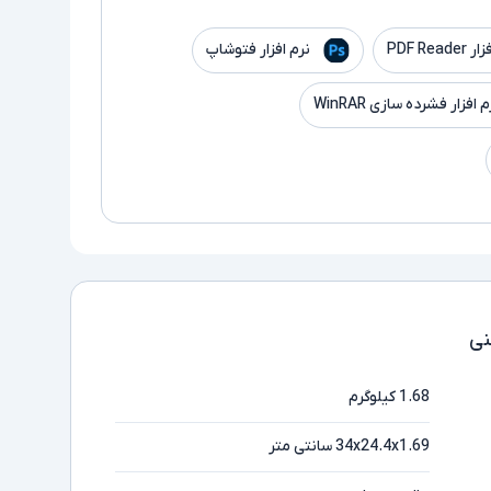
PDF Read
نرم افزار فتوشاپ
م افزار فشرده سازی WinRAR
ی
1.68 کیلوگرم
34x24.4x1.69 سانتی متر