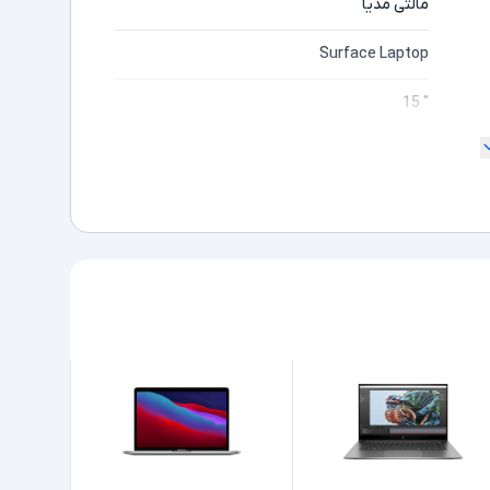
مالتی مدیا
Surface Laptop
" 15
ندارد
2K
مایشگر
Ultra 7
ده
165H
Intel Ultra نسل 1
32GB
1TB