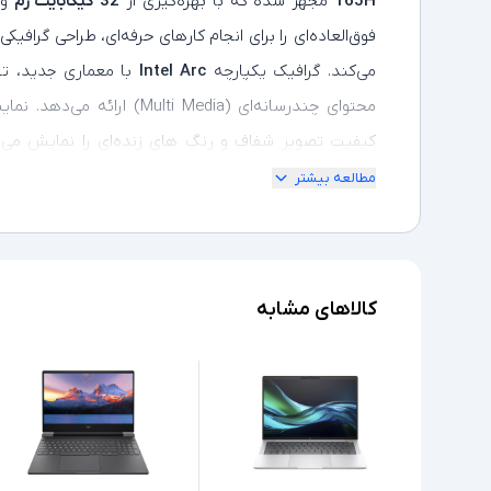
165H
مجهز شده که با بهره‌گیری از
32 گیگابایت رم
و
فوق‌العاده‌ای را برای انجام کارهای حرفه‌ای، طراحی گرافیک
می‌کند. گرافیک یکپارچه
Intel Arc
با معماری جدید، تج
محتوای چندرسانه‌ای (Multi Media) ارائه می‌دهد. نمایشگر
کیفیت تصویر شفاف و رنگ‌ های زنده‌ای را نمایش می‌دهد
می‌سازد. علاوه بر این، طراحی ظریف و سبک،
عمر با
مطالعه بیشتر
Thunderbolt 4
، این لپ‌ تاپ را به گزینه‌ای بی‌ رقیب
قدرتمند و قابل حمل نیاز دارند تبدیل کرده است.
کالاهای مشابه