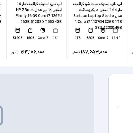
نوع حافظه داخل
لپ تاپ استوک تبلت شو گرافیک
لپ تاپ استوک گرافیک دار 16
دار 14.4 اینچی مایکروسافت
اینچی اچ پی مدل HP ZBook
پردازنده گرافیکی
مدل Surface Laptop Studio
Firefly 16 G9 Core i7 1265U
H
B
16GB 512SSD T550 4GB
1 Core i7 11370H 32GB 1TB
SSD A2000 4GB
کارت گرافیک ا
512GB
16GB
Core i7
" 16
1TB
32GB
Core i7
" 14.4
درگاه های ارتبا
۱۶۴,۱۸۶,۰۰۰
۱۸۷,۶۵۳,۰۰۰
تومان
تومان
صفحه نمایش ل
درایو نوری
سیستم عامل
سایر امکانات