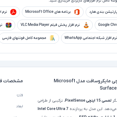
ه کامل نرم افزارهای کاربردی خریداری کنید.
ارتیشن بندی هارد
برنامه های Microsoft Office
نرم افزار er
نرم افزار پخش فیلم VLC Media Player
نر
رم افزار شبکه اجتماعی WhatsApp
مجموعه کامل فونتهای فارسی
لپ تاپ استوک لمسی 15 اینچی مایکروسافت مدل Microsoft
مشخصات فن
Surface
وزن
گر
لمسی 15 اینچی PixelSense
، ترکیبی از طراحی
ابعاد
 می‌دهد. این مدل به پردازنده
Intel Core Ultra 7