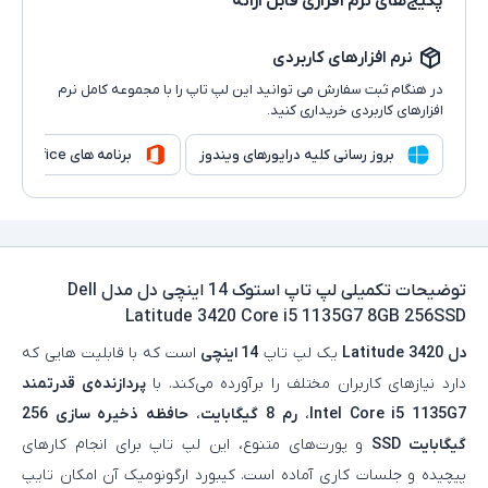
پکیج‌های نرم افزاری قابل ارائه
نرم افزارهای کاربردی
در هنگام ثبت سفارش می توانید این لپ تاپ را با مجموعه کامل نرم
افزارهای کاربردی خریداری کنید.
بروز رسانی کلیه درایورهای ویندوز
برنامه های Microsoft Office
توضیحات تکمیلی
لپ تاپ استوک 14 اینچی دل مدل Dell
Latitude 3420 Core i5 1135G7 8GB 256SSD
دل Latitude 3420
یک لپ‌ تاپ
14 اینچی
است که با قابلیت هایی که
دارد نیازهای کاربران مختلف را برآورده می‌کند. با
پردازنده‌ی قدرتمند
Intel Core i5 1135G7
،
رم 8 گیگابایت
،
حافظه ذخیره سازی 256
گیگابایت SSD
و پورت‌های متنوع، این لپ‌ تاپ برای انجام کارهای
پیچیده و جلسات کاری آماده است. کیبورد ارگونومیک آن امکان تایپ