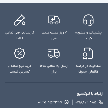
ندارد
صفحه نمایش لمسی
ندارد
درایو نوری
‎Windows 10 Pro
سیستم عامل
پشتیبانی و مشاوره
۷ روز مهلت تست
کارشناسی فنی تمامی
نور پس زمینه کیبورد - اسلات امنیتی
سایر امکانات
خرید
فنی
کالاها
شارژر استاندارد به همراه کابل برق
اقلام همراه
امکاناتی نظیر نور پس زمینه کیبورد در همه مدلها
توضیحات تکمیلی
وجود ندارند
شفافیت در عرضه
ارسال به تمامی نقاط
خرید بی‌واسطه با
کالاهای استوک
ایران
کمترین قیمت
ارتباط با لنوکسیو
۰۹۳۵۱۴۵۳۳۴۷
۰۲۱۸۸۷۲۱۴۸۵