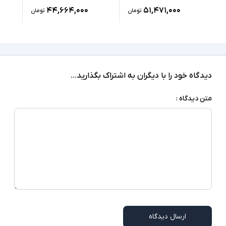
۴۴,۶۶۴,۰۰۰
۵۱,۴۷۱,۰۰۰
تومان
تومان
LAN, 2xUSB 3.0, 1xUSB-Type C, HDMI, SD
Reader, 1xUSB 2.0, headphone/microphone
درگاه های ارتباطی
combo jack
دارد
صفحه نمایش لمسی
دیدگاه خود را با دیگران به اشتراک بگذارید...
ندارد
درایو نوری
متن دیدگاه :
‎Windows 10 Pro
سیستم عامل
نور پس زمینه کیبورد - اسلات امنیتی - شارژر سوزنی
سایر امکانات
- اسکنر اثر انگشت
شارژر استاندارد به همراه کابل برق
اقلام همراه
امکاناتی نظیر نور پس زمینه کیبورد و اسکنر اثر
توضیحات تکمیلی
انگشت در همه مدلها وجود ندارند
ارسال دیدگاه