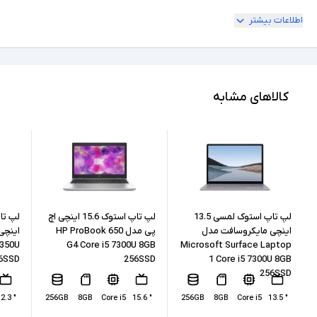
اطلاعات بیشتر
180 درجه
امکان چرخش
Full HD
کیفیت تصویر نمایشگر
Core i5
مشخصات پردازنده
کالاهای مشابه
10210U
مدل پردازنده
Intel نسل 10
نسل پردازنده
8GB
حافظه RAM
256GB
حافظه داخلی
لپ تاپ استوک لمسی 13.5
لپ تاپ استوک 15.6 اینچی اچ
اینچی مایکروسافت مدل
پی مدل HP ProBook 650
8350U
G4 Core i5 7300U 8GB
Microsoft Surface Laptop
SSD
نوع حافظه داخلی
6SSD
256SSD
1 Core i5 7300U 8GB
256SSD
Intel UHD Graphics 620
پردازنده گرافیکی
" 12.3
256GB
8GB
Core i5
" 15.6
256GB
8GB
Core i5
" 13.5
ندارد
کارت گرافیک اختصاصی