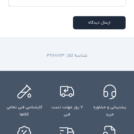
شارژر استاندارد به همراه کابل برق
اقلام همراه
امکاناتی نظیر نور پس زمینه کیبورد و دوربین
توضیحات تکمیلی
تشخیص چهره در همه مدلها وجود ندارند
ارسال دیدگاه
شناسه کالا :
۳۶۶۸۷۱۳
پشتیبانی و مشاوره
۷ روز مهلت تست
کارشناسی فنی تمامی
خرید
فنی
کالاها