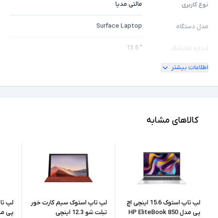
مالتی مدیا
نوع کاربری
Surface Laptop
مدل دستگاه
" 13.5
اندازه نمایشگر
اطلاعات بیشتر
ندارد
امکان چرخش
2K
کیفیت تصویر نمایشگر
Core i5
مشخصات پردازنده
کالاهای مشابه
1145G7
مدل پردازنده
Intel نسل 11
نسل پردازنده
8GB
حافظه RAM
512GB
حافظه داخلی
لپ تاپ استوک 15.6 اینچی اچ
لپ تاپ استوک سیم کارت خور
پی مدل HP EliteBook 850
تبلت شو 12.3 اینچی