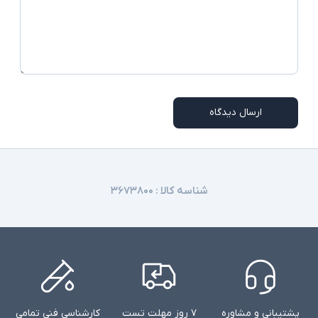
Dolby Audio - میکروفن استودیو دوگانه میدان
دور
شارژر استاندارد به همراه کابل برق
اقلام همراه
امکاناتی نظیر نور پس زمینه کیبورد و دوربین
توضیحات تکمیلی
تشخیص چهره در همه مدلها وجود ندارند
ارسال دیدگاه
شناسه کالا :
۳۶۷۳۸۰۰
پشتیبانی و مشاوره
۷ روز مهلت تست
کارشناسی فنی تمامی