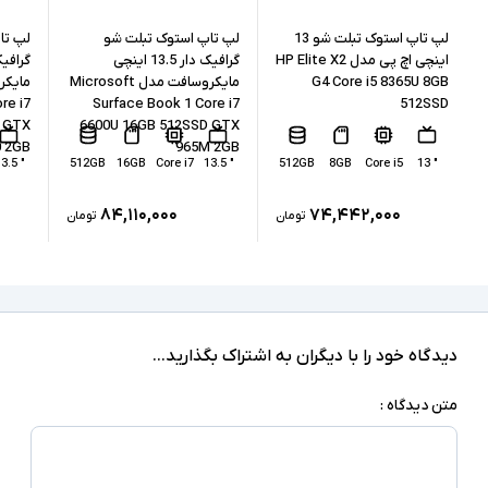
256GB
حافظه داخلی
لپ تاپ استوک تبلت شو 13
لپ تاپ استوک تبلت شو
لپ تا
اینچی اچ پی مدل HP Elite X2
گرافیک دار 13.5 اینچی
G4 Core i5 8365U 8GB
مایکروسافت مدل Microsoft
SSD
نوع حافظه داخلی
re i7
Surface Book 1 Core i7
512SSD
 GTX
6600U 16GB 512SSD GTX
Intel Iris Xe Graphics
پردازنده گرافیکی
0 2GB
965M 2GB
" 13.5
512GB
16GB
Core i7
" 13.5
512GB
8GB
Core i5
" 13
ندارد
کارت گرافیک اختصاصی
۸۴,۱۱۰,۰۰۰
۷۴,۴۴۲,۰۰۰
تومان
تومان
1xUSB 3.0, 1xUSB-Type C, Surface Connect,
درگاه های ارتباطی
headphone/microphone combo jack
دارد
صفحه نمایش لمسی
ندارد
درایو نوری
دیدگاه خود را با دیگران به اشتراک بگذارید...
Windows 10 Pro
سیستم عامل
متن دیدگاه :
نور پس زمینه کیبورد - دوربین تشخیص چهره -
سنسور نور محیطی - بلندگوهای Omnisonic با
سایر امکانات