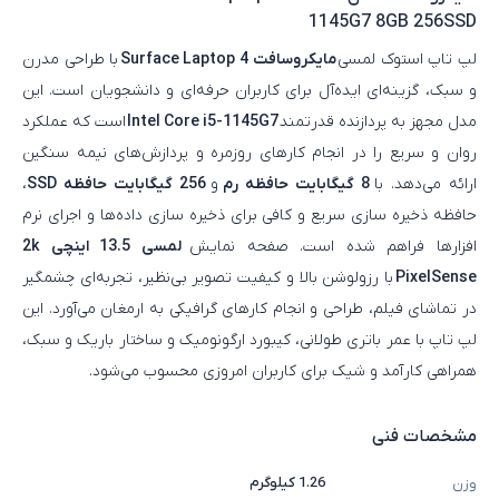
1145G7 8GB 256SSD
لپ‌ تاپ استوک لمسی
مایکروسافت Surface Laptop 4
با طراحی مدرن
و سبک، گزینه‌ای ایده‌آل برای کاربران حرفه‌ای و دانشجویان است. این
مدل مجهز به پردازنده قدرتمند
Intel Core i5-1145G7
است که عملکرد
روان و سریع را در انجام کارهای روزمره و پردازش‌های نیمه‌ سنگین
ارائه می‌دهد. با
8 گیگابایت حافظه رم
و
256 گیگابایت حافظه SSD
،
حافظه ذخیره‌ سازی سریع و کافی برای ذخیره‌ سازی داده‌ها و اجرای نرم‌
افزارها فراهم شده است. صفحه‌ نمایش
لمسی 13.5 اینچی 2k
PixelSense
با رزولوشن بالا و کیفیت تصویر بی‌نظیر، تجربه‌ای چشمگیر
در تماشای فیلم، طراحی و انجام کارهای گرافیکی به ارمغان می‌آورد. این
لپ‌ تاپ با عمر باتری طولانی، کیبورد ارگونومیک و ساختار باریک و سبک،
همراهی کارآمد و شیک برای کاربران امروزی محسوب می‌شود.
مشخصات فنی
1.26 کیلوگرم
وزن