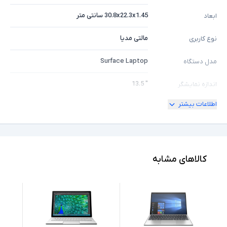
30.8x22.3x1.45 سانتی متر
ابعاد
مالتی مدیا
نوع کاربری
Surface Laptop
مدل دستگاه
" 13.5
اندازه نمایشگر
اطلاعات بیشتر
ندارد
امکان چرخش
2K
کیفیت تصویر نمایشگر
Core i5
مشخصات پردازنده
کالاهای مشابه
1145G7
مدل پردازنده
Intel نسل 11
نسل پردازنده
8GB
حافظه RAM