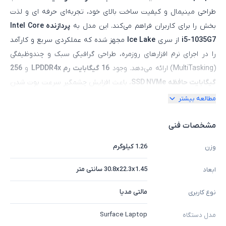
طراحی مینیمال و کیفیت ساخت بالای خود، تجربه‌ای حرفه‌ ای و لذت‌
بخش را برای کاربران فراهم می‌کند. این مدل به
پردازنده Intel Core
i5-1035G7
از سری
Ice Lake
مجهز شده که عملکردی سریع و کارآمد
را در اجرای نرم‌ افزارهای روزمره، طراحی گرافیکی سبک و چندوظیفگی
(MultiTasking) ارائه می‌دهد. وجود
16 گیگابایت رم LPDDR4x
و
256
گیگابایت حافظه SSD NVMe
، باعث افزایش چشمگیر سرعت بوت شدن
ویندوز و اجرای نرم‌افزارها می‌شود.
صفحه‌ نمایش 13.5 اینچی لمسی با
مطالعه بیشتر
رزولوشن +PixelSense
و نسبت تصویر
3:2
، وضوح و دقت رنگ بالایی
دارد که برای طراحان، دانشجویان و کاربران حرفه‌ ای ایده‌آل است.
بدنه
مشخصات فنی
آلومینیومی سبک با وزن تنها 1.26 کیلوگرم
، حمل آن را بسیار آسان
1.26 کیلوگرم
وزن
کرده و برای افرادی که زیاد سفر می‌کنند یا در محیط‌های کاری پویا
فعالیت دارند، گزینه‌ای عالی محسوب می‌شود.
کیبورد نرم و ارگونومیک،
30.8x22.3x1.45 سانتی متر
ابعاد
ترک‌ پد دقیق، پورت‌های USB-C و USB-A، باتری با دوام بالا و پشتیبانی
مالتی مدیا
نوع کاربری
از Windows Hello
از دیگر ویژگی‌های جذاب این مدل هستند. اگر به
دنبال
یک لپ‌ تاپ لمسی با کیفیت ساخت بالا، عملکرد سریع و طراحی
Surface Laptop
مدل دستگاه
زیبا
هستید، Surface Laptop 3 یک گزینه ایده‌آل برای شما خواهد بود.