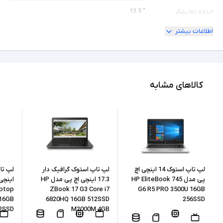
" 13.5
اندازه نمایشگر
اطلاعات بیشتر
ندارد
امکان چرخش
2K
کیفیت تصویر نمایشگر
Core i5
مشخصات پردازنده
کالاهای مشابه
1035G7
مدل پردازنده
Intel نسل 10
نسل پردازنده
16GB
حافظه RAM
256GB
حافظه داخلی
لپ تاپ استوک 14 اینچی اچ
لپ تاپ استوک گرافیک دار
پی مدل HP EliteBook 745
17.3 اینچی اچ پی مدل HP
اینچی
aptop
ZBook 17 G3 Core i7
G6 R5 PRO 3500U 16GB
SSD
نوع حافظه داخلی
 16GB
6820HQ 16GB 512SSD
256SSD
2SSD
M2000M 4GB
Intel Iris Plus Geraphics
پردازنده گرافیکی