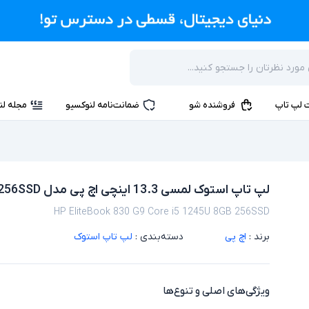
 لپ تاپ
فروشنده شو
ضمانت‌نامه لنوکسیو
مجله لن
لپ تاپ استوک لمسی 13.3 اینچی اچ پی مدل HP EliteBook 830 G9 Core i5 1245U 8GB 256SSD
HP EliteBook 830 G9 Core i5 1245U 8GB 256SSD
برند :
اچ پی
دسته‌بندی :
لپ تاپ استوک
ویژگی‌های اصلی و تنوع‌ها