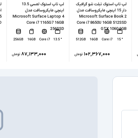
نوع حافظه داخل
لپ تاپ استوک تبلت شو گرافیک
لپ تاپ استوک لمسی 13.5
دار 15 اینچی مایکروسافت مدل
اینچی مایکروسافت مدل
ا
پردازنده گرافیکی
5
Microsoft Surface Laptop 4
Microsoft Surface Book 2
D
Core i7 1165G7 16GB
Core i7 8650U 16GB 512SSD
256SSD
GTX 1060 6GB
کارت گرافیک ا
256GB
16GB
Core i7
" 13.5
512GB
16GB
Core i7
" 15
درگاه های ارتبا
۸۷,۱۳۳,۰۰۰
۱۰۲,۳۶۷,۰۰۰
تومان
تومان
صفحه نمایش ل
درایو نوری
سیستم عامل
سایر امکانات
اقلام همراه