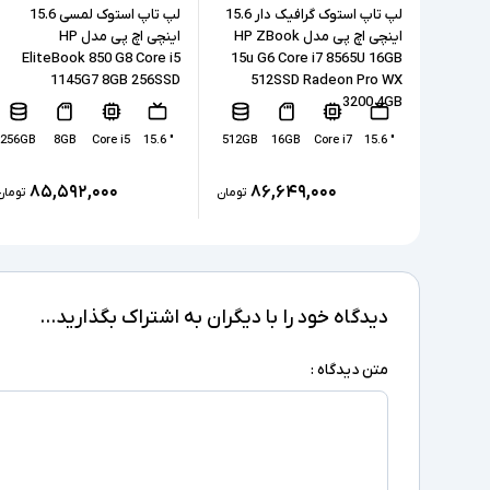
لپ تاپ استوک گرافیک دار 15.6
لپ تاپ استوک لمسی 15.6
اینچی اچ پی مدل HP ZBook
اینچی اچ پی مدل HP
EliteBook 850 G8 Core i5
15u G6 Core i7 8565U 16GB
1145G7 8GB 256SSD
512SSD Radeon Pro WX
3200 4GB
256GB
8GB
Core i5
" 15.6
512GB
16GB
Core i7
" 15.6
۸۵,۵۹۲,۰۰۰
۸۶,۶۴۹,۰۰۰
تومان
تومان
دیدگاه خود را با دیگران به اشتراک بگذارید...
متن دیدگاه :