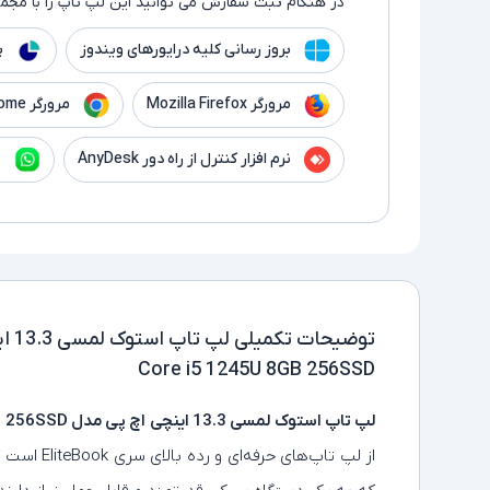
در هنگام ثبت سفارش می توانید این لپ تاپ را با مجموع
بروز رسانی کلیه درایورهای ویندوز
پ
مرورگر Mozilla Firefox
مرورگر Google Chrome
نرم افزار کنترل از راه دور AnyDesk
ن
توضیحات تکمیلی
Core i5 1245U 8GB 256SSD
لپ تاپ استوک لمسی 13.3 اینچی اچ پی مدل HP EliteBook 830 G9 Core i5 1245U 8GB 256SSD
از لپ‌ تاپ‌ه