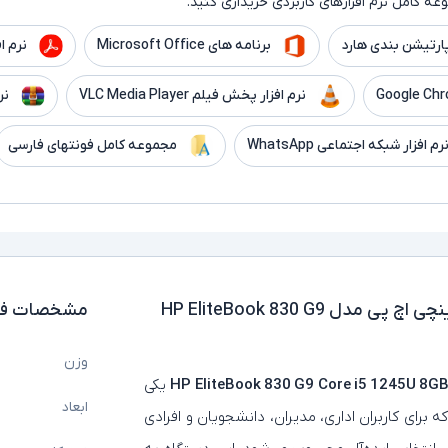
ه کامل نرم افزارهای کاربردی خریداری کنید.
ارتیشن بندی هارد
برنامه های Microsoft Office
نرم افزار er
نرم افزار پخش فیلم VLC Media Player
نر
رم افزار شبکه اجتماعی WhatsApp
مجموعه کامل فونتهای فارسی
لپ تاپ استوک لمسی 13.3 اینچی اچ پی مدل HP EliteBook 830 G9
مشخصات فن
وزن
یکی
ابعاد
ای حرفه‌ای و رده‌ بالای سری EliteBook است که برای کاربران اداری، مدیران، دانشجویان و افرادی