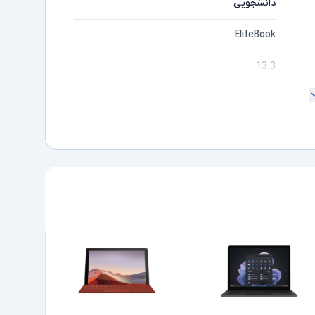
دانشجویی
EliteBook
13.3
180 درجه
Full HD
مایشگر
Core i5
ده
1245U
Intel نسل 12
8GB
256GB