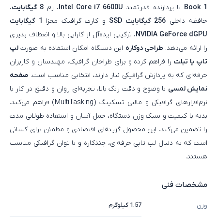
Book 1
با پردازنده قدرتمند
Intel Core i7 6600U
، رم
8 گیگابایت
،
حافظه داخلی
256 گیگابایت SSD
و کارت گرافیک مجزا
1 گیگابایت
NVIDIA GeForce dGPU
، ترکیبی ایده‌آل از کارایی بالا و انعطاف‌ پذیری
را ارائه می‌دهد.
طراحی دوکاره
این دستگاه امکان استفاده به‌ صورت
لپ‌
تاپ یا تبلت
را فراهم کرده و برای طراحان گرافیک، مهندسان و کاربران
حرفه‌ای که به پردازش گرافیکی نیاز دارند، انتخابی مناسب است.
صفحه
نمایش لمسی
با وضوح و دقت رنگ بالا، تجربه‌ای روان و دقیق در کار با
نرم‌افزارهای گرافیکی و مالتی‌ تسکینگ (MultiTasking) فراهم می‌کند.
بدنه با کیفیت و سبک وزن دستگاه، حمل آسان و استفاده طولانی‌ مدت
را تضمین می‌کند. این محصول گزینه‌ای اقتصادی و مطمئن برای کسانی
است که به دنبال لپ‌ تاپی حرفه‌ای، چندکاره و با توان گرافیکی مناسب
هستند.
مشخصات فنی
1.57 کیلوگرم
وزن