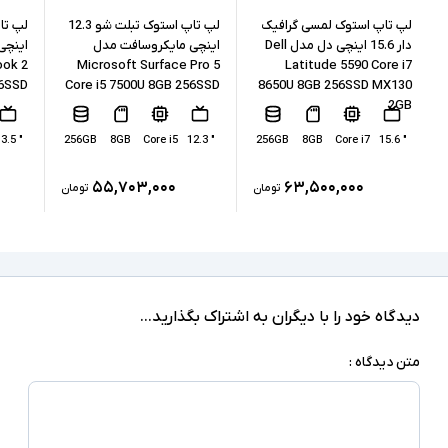
256GB
حافظه داخلی
لپ تاپ استوک لمسی گرافیک
لپ تاپ استوک تبلت شو 12.3
دار 15.6 اینچی دل مدل Dell
اینچی مایکروسافت مدل
اینچی
ook 2
Microsoft Surface Pro 5
Latitude 5590 Core i7
SSD
نوع حافظه داخلی
56SSD
Core i5 7500U 8GB 256SSD
8650U 8GB 256SSD MX130
2GB
Intel HD Graphics 520 + NVIDIA GeForce dGPU
پردازنده گرافیکی
" 13.5
256GB
8GB
Core i5
" 12.3
256GB
8GB
Core i7
" 15.6
1GB
کارت گرافیک اختصاصی
۵۵,۷۰۳,۰۰۰
۶۳,۵۰۰,۰۰۰
تومان
تومان
2xUSB 3.0, Surface Connect, SD Reader,
MiniDisplay, headphone/microphone combo
درگاه های ارتباطی
jack
دارد
صفحه نمایش لمسی
دیدگاه خود را با دیگران به اشتراک بگذارید...
ندارد
درایو نوری
متن دیدگاه :
‎Windows 10 Pro
سیستم عامل
نور پس زمینه کیبورد - دو دوربین - کیبورد جدا
شونده - دوربین تشخیص چهره - شتاب سنج -