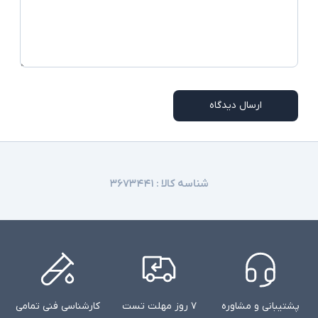
مغناطیس سنج - سنسور نور محیطی - ژیروسکوپ -
سایر امکانات
بلندگوهای استریو با Dolby Audio - میکروفون
دوگانه
شارژر استاندارد به همراه کابل برق
اقلام همراه
امکاناتی نظیر نور پس زمینه کیبورد و دوربین
ارسال دیدگاه
توضیحات تکمیلی
تشخیص چهره در همه مدلها وجود ندارند
شناسه کالا :
۳۶۷۳۴۴۱
پشتیبانی و مشاوره
۷ روز مهلت تست
کارشناسی فنی تمامی