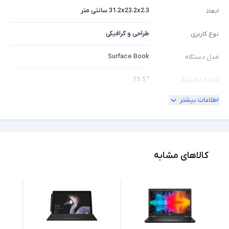
31.2x23.2x2.3 سانتی متر
ابعاد
طراحی و گرافیکی
نوع کاربری
Surface Book
مدل دستگاه
" 13.5
اندازه نمایشگر
اطلاعات بیشتر
ندارد
امکان چرخش
4K
کیفیت تصویر نمایشگر
Core i7
مشخصات پردازنده
کالاهای مشابه
6600U
مدل پردازنده
Intel نسل 6
نسل پردازنده
8GB
حافظه RAM