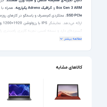
دنبال تجربه‌ی همیشه متصل و سبک‌ وزن هستند
. ای
8cx Gen 3 ARM
و
گرافیک Adreno یکپارچه
، همراه با
SSD PCIe
، عملکردی کم‌مصرف و پاسخگو در کارهای روزمره
ارائه می‌دهد. نمایشگر
IPS با رزولوشن 1920×1200 و نسبت 16:10
حدود
1.06 کیلوگرم
و ضخامت کم، برای حمل‌ونقل روزمره ا
مطالعه بیشتر
زمینه، پشتیبانی از
سیم‌کارت نانو / eSIM برای اتصال 5G
امنیتی استاندارد، آن را به گزینه‌ای ممتاز برای کسا
کالاهای مشابه
همیشگی، قابلیت لمسی و وزن کم
هستند