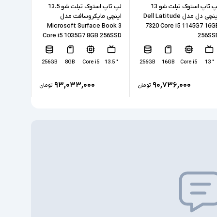
SSD
ی
لپ تاپ استوک تبلت شو 13
لپ تاپ استوک تبلت شو 13.5
اینچی دل مدل Dell Latitude
اینچی مایکروسافت مدل
مدل e
Qualcomm Adreno 690
B 512SSD
Microsoft Surface Book 3
7320 Core i5 1145G7 16G
Core i5 1035G7 8GB 256SSD
256SS
ندارد
ختصاصی
7
" 15.6
256GB
8GB
Core i5
" 13.5
256GB
16GB
Core i5
" 13
2xUSB-Type C, headphone/microphone
طی
combo jack
۹۳,۰۳۳,۰۰۰
۹۰,۷۳۶,۰۰۰
تومان
تومان
دارد
مسی
ندارد
Windows 11 Pro
نور پس زمینه کیبورد - اسکنر اثر انگشت - اسلات
سیم کارت - دوربین تشخیص چهره - شارژر Type C
- اسلات امنیتی - Point Stick
شارژر استاندارد به همراه کابل برق