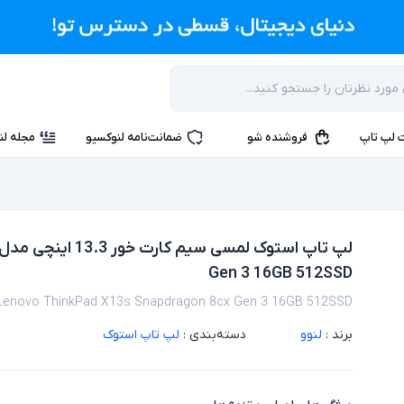
 لپ تاپ
فروشنده شو
ضمانت‌نامه لنوکسیو
مجله لن
Gen 3 16GB 512SSD
Lenovo ThinkPad X13s Snapdragon 8cx Gen 3 16GB 512SSD
برند :
لنوو
دسته‌بندی :
لپ تاپ استوک