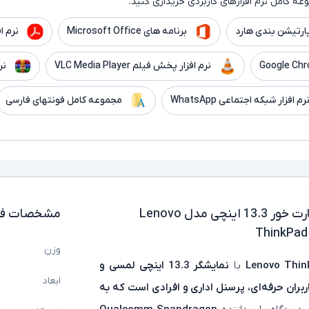
ه کامل نرم افزارهای کاربردی خریداری کنید.
ارتیشن بندی هارد
برنامه های Microsoft Office
نرم افزار er
نرم افزار پخش فیلم VLC Media Player
نر
رم افزار شبکه اجتماعی WhatsApp
مجموعه کامل فونتهای فارسی
لپ تاپ استوک لمسی سیم کارت خور 13.3 اینچی مدل Lenovo
مشخصات فن
ThinkPad
وزن
Lenovo Thin
با
نمایشگر 13.3 اینچی
لمسی و
ابعاد
اربران حرفه‌ای، پرسنل اداری و افرادی است که به