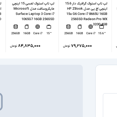
نوع حافظه داخل
لپ تاپ استوک گرافیک دار 15.6
لپ تاپ استوک لمسی 15 اینچی
اینچی اچ پی مدل HP ZBook
مایکروسافت مدل Microsoft
پردازنده گرافیکی
B
Surface Laptop 3 Core i7
15u G6 Core i7 8665U 16GB
D
1065G7 16GB 256SSD
256SSD Radeon Pro WX
3200 4GB
کارت گرافیک ا
256GB
16GB
Core i7
" 15
256GB
16GB
Core i7
" 15.6
درگاه های ارتبا
۸۴,۸۳۵,۰۰۰
۷۹,۲۷۵,۰۰۰
تومان
تومان
صفحه نمایش ل
درایو نوری
سیستم عامل
سایر امکانات
اقلام همراه