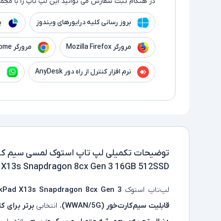
در هنگام ثبت سفارش می توانید این لپ تاپ را با مجموع
بروز رسانی کلیه درایورهای ویندوز
پ
مرورگر Mozilla Firefox
مرورگر Google Chrome
نرم افزار کنترل از راه دور AnyDesk
ن
توضیحات تکمیلی
 X13s Snapdragon 8cx Gen 3 16GB 512SSD
لپ‌تاپ استوک
kPad X13s Snapdragon 8cx Gen 3
قابلیت سیم‌کارت‌خور (WWAN/5G)
، انتخابی
برتر برای ک