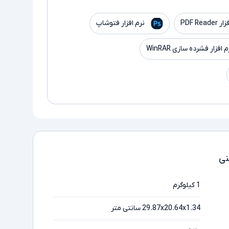
PDF Read
نرم افزار فتوشاپ
م افزار فشرده سازی WinRAR
ی
1 کیلوگرم
29.87x20.64x1.34 سانتی متر