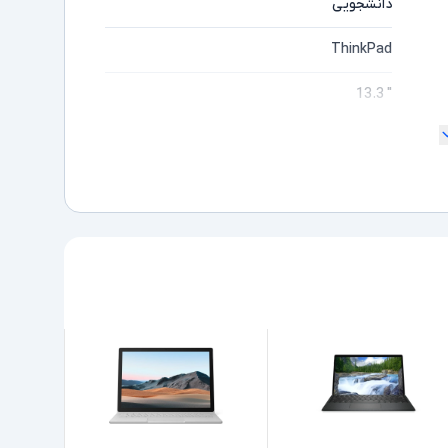
دانشجویی
ThinkPad
" 13.3
ندارد
Full HD
مایشگر
Snapdragon
ده
-
نسل های Snapdragon
16GB
512GB