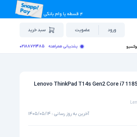
ورود
عضویت
سبد خرید
۰۲۱۸۸۷۲۱۴۸۵
پشتیبانی همراهته
وکسیو
 استوک سیم کارت خور 14 اینچی لنوو مدل Lenovo ThinkPad T14s Gen2 Core i7 1185G7
Len
آخرین به روز رسانی :
۱۴۰۵/۰۵/۱۴