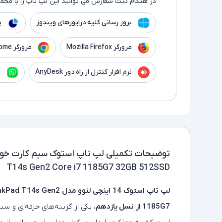
در هنگام ثبت سفارش می توانید این لپ تاپ را با مجموع
بروز رسانی کلیه درایورهای ویندوز
پ
مرورگر Mozilla Firefox
مرورگر Google Chrome
نرم افزار کنترل از راه دور AnyDesk
ن
توضیحات تکمیلی
T14s Gen2 Core i7 1185G7 32GB 512SSD
1185G7 از نسل یازدهم
، یکی از گزینه‌های حرفه‌ای و سبک