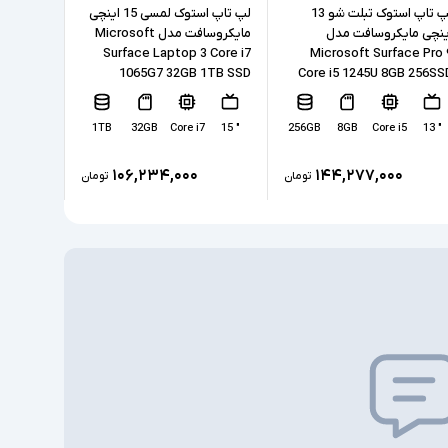
SSD
ی
لپ تاپ استوک تبلت شو 13
لپ تاپ استوک لمسی 15 اینچی
ینچی مایکروسافت مدل
مایکروسافت مدل Microsoft
Intel Iris Xe Graphics
50H 16GB
Surface Laptop 3 Core i7
Microsoft Surface Pro 
200 4GB
1065G7 32GB 1TB SSD
Core i5 1245U 8GB 256SS
ندارد
ختصاصی
7
" 15.6
1TB
32GB
Core i7
" 15
256GB
8GB
Core i5
" 13
2xUSB 3.2, 2xType C (Thunderbolt 4),
Ethernet extension connector, HDMI,
طی
۱۰۶,۲۳۴,۰۰۰
۱۴۴,۲۷۷,۰۰۰
تومان
تومان
headphone/microphone combo jack
ندارد
مسی
ندارد
Windows 11 Pro
سیم کارت خور - نور پس زمینه کیبورد - اسکنر اثر
انگشت - PointStick - دوربین تشخیص چهره -
Smart Card Reader - شارژر Type C - اسلات
امنیتی