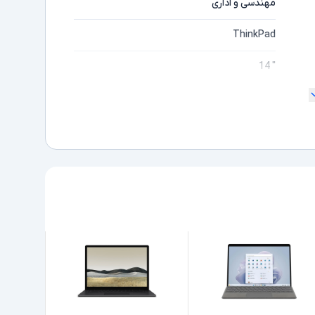
مهندسی و اداری
ThinkPad
" 14
180 درجه
Full HD
مایشگر
Core i7
ده
1185G7
Intel نسل 11
32GB
512GB