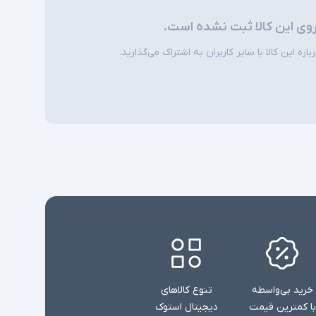
شارژر استاندارد به همراه کابل برق
روی این کالا ثبت نشده است.
امکاناتی نظیر نور پس زمینه کیبورد، اسکنر اثر
ره این کالا با سایر کاربران به اشتراک می‌گذارید.
انگشت و دوربین تشخیص چهره در همه مدلها
ی
وجود ندارند
خرید بی‌واسطه
تنوع کالاهای
با کمترین قیمت
دیجیتال استوک