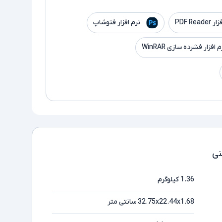
PDF Read
نرم افزار فتوشاپ
م افزار فشرده سازی WinRAR
ی
1.36 کیلوگرم
32.75x22.44x1.68 سانتی متر