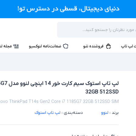
 لپ تاپ
فروشنده شو
ضمانت‌نامه لنوکسیو
مجله لن
لپ تاپ
32GB 512SSD
ovo ThinkPad T14s Gen2 Core i7 1185G7 32GB 512SSD SIM
برند :
لنوو
دسته‌بندی :
لپ تاپ استوک