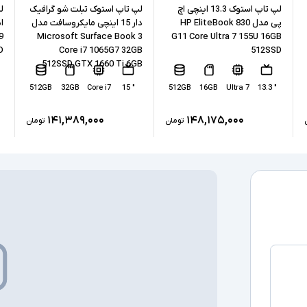
نوع حافظه داخل
لپ تاپ استوک 13.3 اینچی اچ
لپ تاپ استوک تبلت شو گرافیک
پی مدل HP EliteBook 830
دار 15 اینچی مایکروسافت مدل
ا
پردازنده گرافیکی
9
Microsoft Surface Book 3
G11 Core Ultra 7 155U 16GB
D
Core i7 1065G7 32GB
512SSD
512SSD GTX 1660 Ti 6GB
کارت گرافیک ا
512GB
32GB
Core i7
" 15
512GB
16GB
Ultra 7
" 13.3
درگاه های ارتبا
۱۴۱,۳۸۹,۰۰۰
۱۴۸,۱۷۵,۰۰۰
تومان
تومان
صفحه نمایش ل
درایو نوری
سیستم عامل
سایر امکانات