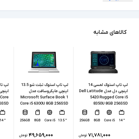
360 درجه
امکان چرخش
Full HD
کیفیت تصویر نمایشگر
Core i5
مشخصات پردازنده
کالاهای مشابه
8250U
مدل پردازنده
Intel نسل 8
نسل پردازنده
8GB
حافظه RAM
256GB
حافظه داخلی
لپ تاپ استوک لمسی 14
لپ تاپ استوک تبلت شو 13.5
اینچی دل مدل Dell Latitude
اینچی مایکروسافت مدل
 Core
Microsoft Surface Book 1
5420 Rugged Core i5
SSD
نوع حافظه داخلی
56SSD
Core i5 6300U 8GB 256SSD
8350U 8GB 256SSD
Intel UHD Graphics 620
پردازنده گرافیکی
" 14
256GB
8GB
Core i5
" 13.5
256GB
8GB
Core i5
" 14
ندارد
کارت گرافیک اختصاصی
۴۹,۶۵۹,۰۰۰
۷۱,۷۸۱,۰۰۰
تومان
تومان