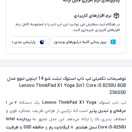
پکیج‌های نرم افزاری قابل ارائه
نرم افزارهای کاربردی
در هنگام ثبت سفارش می توانید این لپ تاپ را با مجموعه کامل نرم
افزارهای کاربردی خریداری کنید.
بروز رسانی کلیه درایورهای ویندوز
پارتیشن بندی هارد
توضیحات تکمیلی
لپ تاپ استوک تبلت شو 14 اینچی لنوو مدل
Lenovo ThinkPad X1 Yoga 2in1 Core i5 8250U 8GB
256SSD
لپ‌ تاپ استوک
Lenovo ThinkPad X1 Yoga
یک دستگاه
۲ در ۱
حرفه‌ای و تبدیل‌ پذیر
است که ترکیبی از طراحی ظریف، عملکرد قوی و
انعطاف‌ پذیری بالا را ارائه می‌دهد. این مدل مجهز به
پردازنده Intel
Core i5-8250U نسل هشتم
،
۸ گیگابایت رم
و
حافظه SSD با ظرفیت