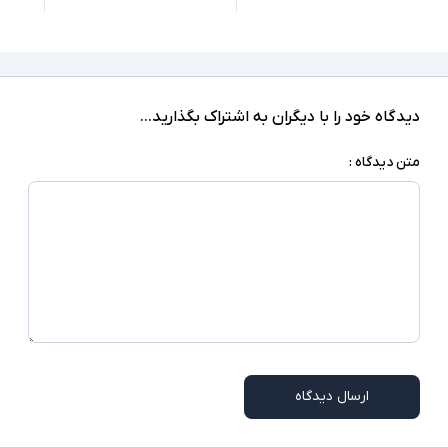
2xUSB 3.0, HDMI, 2xType C(Thunderbolt),
Ethernet extension connector,
درگاه های ارتباطی
headphone/microphone combo jack
دارد
صفحه نمایش لمسی
دیدگاه خود را با دیگران به اشتراک بگذارید...
ندارد
درایو نوری
متن دیدگاه :
‎Windows 10 Pro
سیستم عامل
نور پس زمینه کیبورد - اسکنر اثر انگشت - دوربین
تشخیص چهره - اسلات سیم کارت - Pointing stick
سایر امکانات
- اسلات امنیتی
شارژر استاندارد به همراه کابل برق
اقلام همراه
امکاناتی نظیر اسلات سیم کارت، نور پس زمینه
کیبورد، اسکنر اثر انگشت و دوربین تشخیص چهره در
توضیحات تکمیلی
همه مدلها وجود ندارند
ارسال دیدگاه