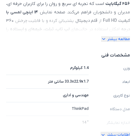
۲۵۶ گیگابایت
است که تجربه‌ ای سریع و روان را برای کاربران حرفه‌ ای،
مدیران و دانشجویان فراهم می‌کند. صفحه‌ نمایش
۱۴ اینچی لمسی با
کیفیت Full HD
از
قلم دیجیتال
پشتیبانی کرده و با قابلیت چرخش
۳۶۰
درجه
امکان استفاده در حالت‌های
لپ‌ تاپ، تبلت، خیمه‌ای و ایستاده
را
می‌دهد. طراحی باریک و
بدنه‌ی آلومینیومی مقاوم با استانداردهای
مطالعه بیشتر
نظامی
، علاوه بر استحکام، ظاهری مدرن و شیک به این لپ‌ تاپ
بخشیده است. وجود درگاه‌های متنوع از جمله
Thunderbolt، USB 3.0
مشخصات فنی
،HDMI و جک هدفون
، اتصال به دستگاه‌های جانبی را ساده کرده و
1.4 کیلوگرم
وزن
امنیت بالا با
حسگر اثر انگشت و ماژول TPM
، محافظت از اطلاعات
کاربران را تضمین می‌کند. این مدل با وزن سبک و
عمر باتری بهینه
،
33.3x22.9x1.7 سانتی متر
ابعاد
انتخابی عالی برای افرادی است که به یک
لپ‌ تاپ پرقدرت، قابل حمل و
مهندسی و اداری
نوع کاربری
انعطاف‌ پذیر
نیاز دارند.
ThinkPad
مدل دستگاه
" 14
اندازه نمایشگر
اطلاعات بیشتر