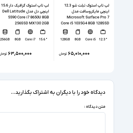
لپ تاپ استوک تبلت شو 12.3
لپ تاپ استوک گرافیک دار 15.6
اینچی مایکروسافت مدل
اینچی دل مدل Dell Latitude
5590 Core i7 8650U 8GB
Microsoft Surface Pro 7
256SSD MX130 2GB
Core i5 1035G4 8GB 128SSD
256GB
8GB
Core i7
" 15.6
128GB
8GB
Core i5
" 12.3
۶۳,۵۰۰,۰۰۰
۶۵,۰۱۰,۰۰۰
تومان
تومان
دیدگاه خود را با دیگران به اشتراک بگذارید...
متن دیدگاه :