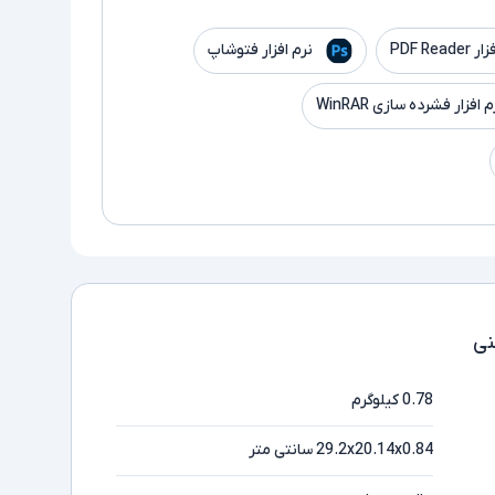
PDF Read
نرم افزار فتوشاپ
م افزار فشرده سازی WinRAR
ی
0.78 کیلوگرم
29.2x20.14x0.84 سانتی متر