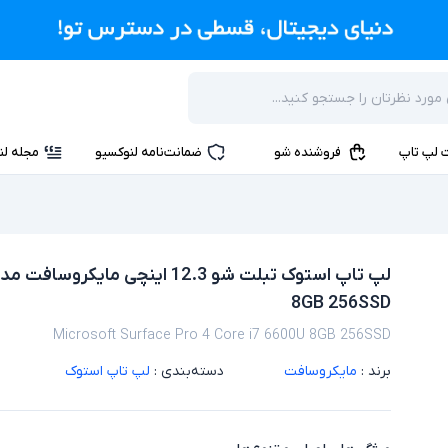
 لپ تاپ
فروشنده شو
ضمانت‌نامه لنوکسیو
مجله لن
8GB 256SSD
Microsoft Surface Pro 4 Core i7 6600U 8GB 256SSD
برند :
مایکروسافت
دسته‌بندی :
لپ تاپ استوک