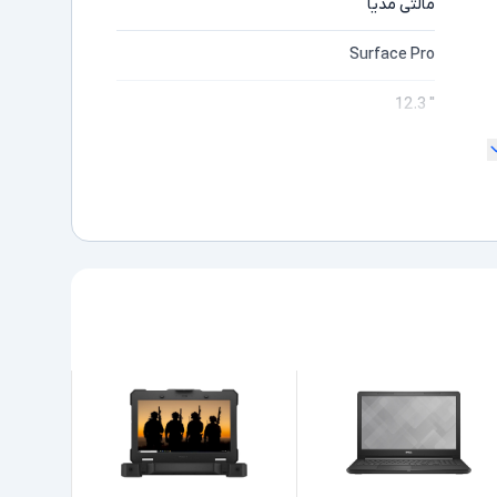
مالتی مدیا
Surface Pro
" 12.3
ندارد
2K
مایشگر
Core i7
ده
6600U
Intel نسل 6
8GB
256GB