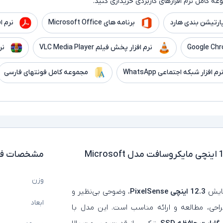
ه کامل نرم افزارهای کاربردی خریداری کنید.
ارتیشن بندی هارد
برنامه های Microsoft Office
نرم افزار er
نرم افزار پخش فیلم VLC Media Player
نر
رم افزار شبکه اجتماعی WhatsApp
مجموعه کامل فونتهای فارسی
لپ تاپ استوک تبلت شو 12.3 اینچی مایکروسافت مدل Microsoft
مشخصات فن
وزن
مایش
12.3 اینچی PixelSense
، وضوحی بی‌نظیر و
ابعاد
طراحی، مطالعه و ارائه مناسب است. این مدل با