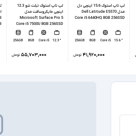
نوع حافظه داخل
لپ تاپ استوک 15.6 اینچی دل
لپ تاپ استوک تبلت شو 12.3
مدل Dell Latitude E5570
اینچی مایکروسافت مدل
پردازنده گرافیکی
B
Microsoft Surface Pro 5
Core i5 6440HQ 8GB 256SSD
B
Core i5 7500U 8GB 256SSD
کارت گرافیک ا
256GB
8GB
Core i5
" 12.3
256GB
8GB
Core i5
" 15.6
درگاه های ارتبا
۵۵,۷۰۳,۰۰۰
۴۱,۹۲۰,۰۰۰
تومان
تومان
صفحه نمایش ل
درایو نوری
سیستم عامل
سایر امکانات