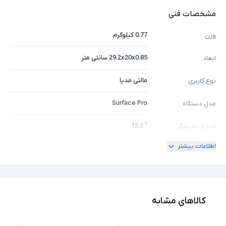
مشخصات فنی
0.77 کیلوگرم
وزن
29.2x20x0.85 سانتی متر
ابعاد
مالتی مدیا
نوع کاربری
Surface Pro
مدل دستگاه
" 12.3
اندازه نمایشگر
اطلاعات بیشتر
ندارد
امکان چرخش
2K
کیفیت تصویر نمایشگر
Core i7
مشخصات پردازنده
کالاهای مشابه
1165G7
مدل پردازنده