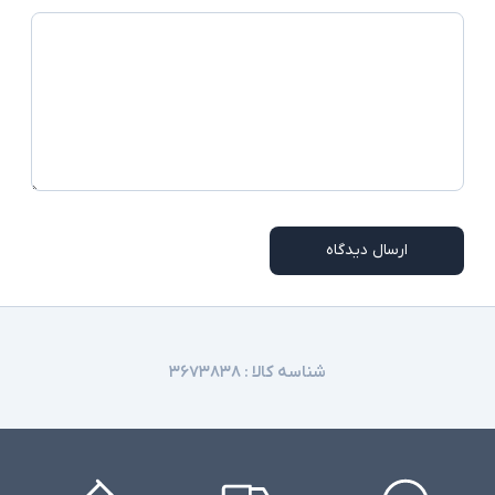
‎Windows 10 Pro
سیستم عامل
نور پس زمینه کیبورد - دارای کیبورد - کیبورد جدا
شونده - دو دوربین - دوربین تشخیص چهره -
Kickstand - شتاب سنج - مغناطیس سنج - سنسور
سایر امکانات
نور محیطی - ژیروسکوپ - بلندگوهای استریو 1.6
واتی با Dolby Audio Premium - میکروفون دوگانه
میدان دور
شارژر استاندارد به همراه کابل برق
اقلام همراه
ارسال دیدگاه
امکاناتی نظیر نور پس زمینه کیبورد و دوربین
توضیحات تکمیلی
تشخیص چهره در همه مدلها وجود ندارند
شناسه کالا :
۳۶۷۳۸۳۸