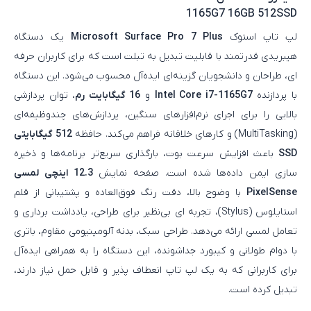
1165G7 16GB 512SSD
لپ‌ تاپ استوک
Microsoft Surface Pro 7 Plus
یک دستگاه
هیبریدی قدرتمند با قابلیت تبدیل به تبلت است که برای کاربران حرفه‌
ای، طراحان و دانشجویان گزینه‌ای ایده‌آل محسوب می‌شود. این دستگاه
با پردازنده
Intel Core i7-1165G7
و
16 گیگابایت رم
، توان پردازشی
بالایی را برای اجرای نرم‌افزارهای سنگین، پردازش‌های چندوظیفه‌ای
(MultiTasking) و کارهای خلاقانه فراهم می‌کند. حافظه
512 گیگابایتی
SSD
باعث افزایش سرعت بوت، بارگذاری سریع‌تر برنامه‌ها و ذخیره‌
سازی ایمن داده‌ها شده است. صفحه‌ نمایش
12.3 اینچی لمسی
PixelSense
با وضوح بالا، دقت رنگ فوق‌العاده و پشتیبانی از قلم
استایلوس (Stylus)، تجربه‌ ای بی‌نظیر برای طراحی، یادداشت‌ برداری و
تعامل لمسی ارائه می‌دهد. طراحی سبک، بدنه آلومینیومی مقاوم، باتری
با دوام طولانی و کیبورد جداشونده، این دستگاه را به همراهی ایده‌آل
برای کاربرانی که به یک لپ‌ تاپ انعطاف‌ پذیر و قابل‌ حمل نیاز دارند،
تبدیل کرده است.