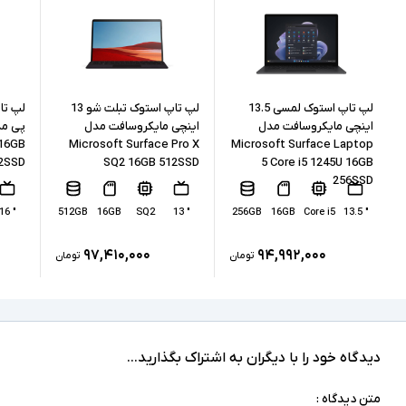
Intel نسل 11
نسل پردازنده
16GB
حافظه RAM
512GB
حافظه داخلی
لپ تاپ استوک لمسی 13.5
لپ تاپ استوک تبلت شو 13
اینچی مایکروسافت مدل
اینچی مایکروسافت مدل
 16GB
Microsoft Surface Pro X
Microsoft Surface Laptop
SSD
نوع حافظه داخلی
2SSD
SQ2 16GB 512SSD
5 Core i5 1245U 16GB
256SSD
Intel Iris Xe Graphics
پردازنده گرافیکی
" 16
512GB
16GB
SQ2
" 13
256GB
16GB
Core i5
" 13.5
ندارد
کارت گرافیک اختصاصی
۹۷,۴۱۰,۰۰۰
۹۴,۹۹۲,۰۰۰
تومان
تومان
1xUSB 3.0, 1xUSB-Type C, SD Reader, Micro
Surface Connect, headphone/microphone
درگاه های ارتباطی
combo jack
دارد
صفحه نمایش لمسی
دیدگاه خود را با دیگران به اشتراک بگذارید...
ندارد
درایو نوری
متن دیدگاه :