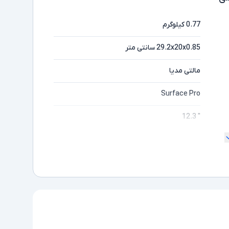
0.77 کیلوگرم
29.2x20x0.85 سانتی متر
مالتی مدیا
Surface Pro
" 12.3
ندارد
2K
مایشگر
Core i5
ده
1135G7