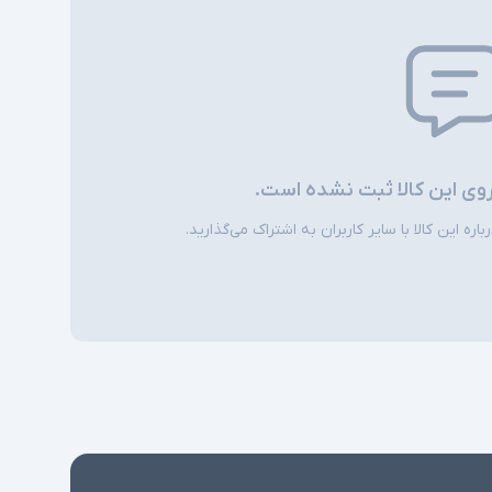
‎Windows 10 Pro
دارای کیبورد - کیبورد جدا شونده - دو دوربین -
دوربین تشخیص چهره - Kickstand - شتاب سنج -
مغناطیس سنج - سنسور نور محیطی - ژیروسکوپ
- بلندگوهای استریو 1.6 واتی با Dolby Audio
Premium - میکروفون دوگانه میدان دور
روی این کالا ثبت نشده است.
شارژر استاندارد به همراه کابل برق
ره این کالا با سایر کاربران به اشتراک می‌گذارید.
امکاناتی نظیر دوربین تشخیص چهره در همه
ی
مدلها وجود ندارند