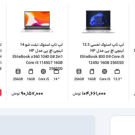
نسل پردازنده
حافظه RAM
حافظه داخلی
نوع حافظه داخل
لپ تاپ استوک لمسی 13.3
لپ تاپ استوک تبلت شو 14
اینچی اچ پی مدل HP
اینچی اچ پی مدل HP
پردازنده گرافیکی
H
EliteBook x360 1040 G8 2in1
EliteBook 830 G9 Core i5
i
Core i5 1145G7 16GB
1245U 16GB 256SSD
B
256SSD
کارت گرافیک ا
256GB
16GB
Core i5
" 14
256GB
16GB
Core i5
" 13.3
درگاه های ارتبا
۹۰,۱۵۷,۰۰۰
۱۰۴,۶۶۱,۰۰۰
تومان
تومان
صفحه نمایش ل
درایو نوری