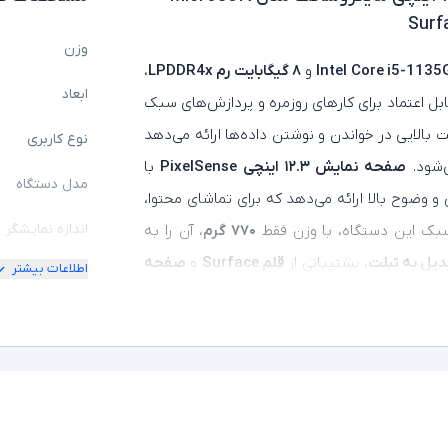
Surf
وزن
و
۸ گیگابایت رم LPDDR4x
،
ابعاد
ابل اعتماد برای کارهای روزمره و پردازش‌های سبک
 بالایی در خواندن و نوشتن داده‌ها ارائه می‌دهد
نوع کاربری
‌شود.
صفحه‌ نمایش ۱۲.۳ اینچی PixelSense
با
مدل دستگاه
و وضوح بالا ارائه می‌دهد که برای تماشای محتوا،
اندازه نمایشگر
بک این دستگاه، با وزن فقط
۷۷۰ گرم
، آن را به
دیل به تبلت
، پشتیبانی از
قلم Surface
و
صفحه‌
اطلاعات بیشتر
امکان چرخش
حی دیجیتال ایده‌آل می‌کند. باتری با طول عمر بالا،
کیفیت تصویر ن
چنین امکان اتصال به لوازم جانبی مختلف، تجربه
مشخصات پردازن
مدل پردازنده