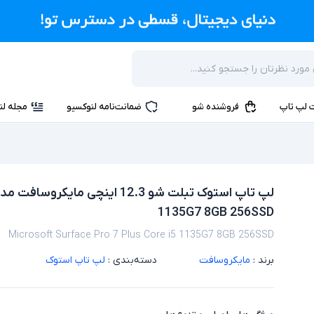
 لپ تاپ
فروشنده شو
ضمانت‌نامه لنوکسیو
مجله لن
1135G7 8GB 256SSD
Microsoft Surface Pro 7 Plus Core i5 1135G7 8GB 256SSD
برند :
مایکروسافت
دسته‌بندی :
لپ تاپ استوک