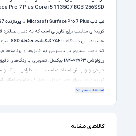
ace Pro 7 Plus Core i5 1135G7 8GB 256SSD
لپ تاپ Microsoft Surface Pro 7 Plus
با
پردازنده Intel Core i5-1135G7
گزینه‌ای مناسب برای کاربرانی است که به دنبال عملکرد ق
هستند. این دستگاه با
۲۵۶ گیگابایت حافظه SSD
، سرعت
که باعث تسریع در دسترسی به فایل‌ها و برنامه‌ها می
رزولوشن ۲۷۶۳×۱۸۴۰ پیکسل
، تصویری با رنگ‌های دقیق 
طراحی و ویرایش اسناد مناسب است. طراحی باریک و س
گزینه‌ای عالی برای حمل‌ و نقل تبدیل کرده است.
امکان تب
نمایش لمسی
، این لپ‌ تاپ را برای کارهای نوشتاری و طرا
مطالعه بیشتر
پورت‌های USB-C، USB-A و Surface Connect
، و هم
استفاده از این دستگاه را راحت و انعطاف‌ پذیر می‌کند.
کالاهای مشابه