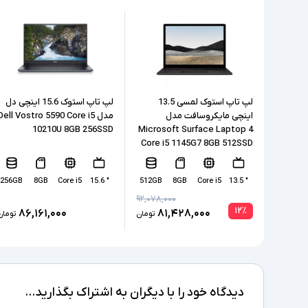
لپ تاپ استوک لمسی 13.5
لپ تاپ استوک 15.6 اینچی دل
اینچی مایکروسافت مدل
مدل Dell Vostro 5590 Core i5
10210U 8GB 256SSD
Microsoft Surface Laptop 4
Core i5 1145G7 8GB 512SSD
256GB
8GB
Core i5
" 15.6
512GB
8GB
Core i5
" 13.5
۹۲,۰۷۸,۰۰۰
۱۲
٪
۸۶,۱۶۱,۰۰۰
۸۱,۴۲۸,۰۰۰
تومان
تومان
دیدگاه خود را با دیگران به اشتراک بگذارید...