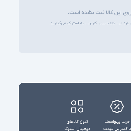
دوگانه
روی این کالا ثبت نشده است.
شارژر استاندارد به همراه کابل برق
ره این کالا با سایر کاربران به اشتراک می‌گذارید.
امکاناتی نظیر نور پس زمینه کیبورد و دوربین
ی
تشخیص چهره در همه مدلها وجود ندارند
خرید بی‌واسطه
تنوع کالاهای
با کمترین قیمت
دیجیتال استوک