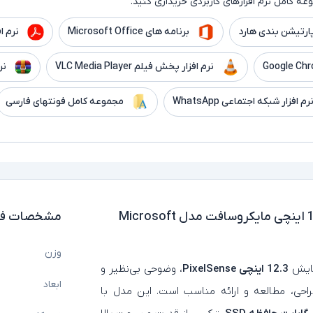
ه کامل نرم افزارهای کاربردی خریداری کنید.
ارتیشن بندی هارد
برنامه های Microsoft Office
نرم افزار er
نرم افزار پخش فیلم VLC Media Player
نر
رم افزار شبکه اجتماعی WhatsApp
مجموعه کامل فونتهای فارسی
لپ تاپ استوک تبلت شو 12.3 اینچی مایکروسافت مدل Microsoft
مشخصات فن
وزن
مایش
12.3 اینچی PixelSense
، وضوحی بی‌نظیر و
ابعاد
طراحی، مطالعه و ارائه مناسب است. این مدل با