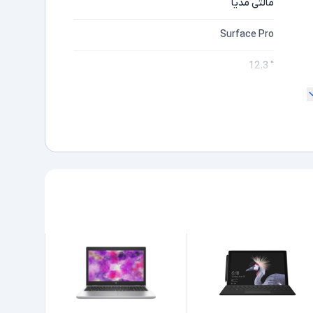
مالتی مدیا
Surface Pro
" 12.3
ندارد
2K
مایشگر
Core i5
ده
6300U
Intel نسل 6
8GB
256GB