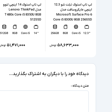
لپ تاپ استوک تبلت شو 12.3
لپ تاپ استوک 14 اینچی لنوو
اینچی مایکروسافت مدل
مدل Lenovo ThinkPad
T480s Core i5 8350U 8GB
Microsoft Surface Pro 6
512SSD
Core i5 8300U 8GB 256SSD
512GB
8GB
Core i5
" 14
256GB
8GB
Core i5
" 12.3
۵۱,۴۷۱,۰۰۰
۵۸,۶۳۳,۰۰۰
تومان
تومان
دیدگاه خود را با دیگران به اشتراک بگذارید...
متن دیدگاه :