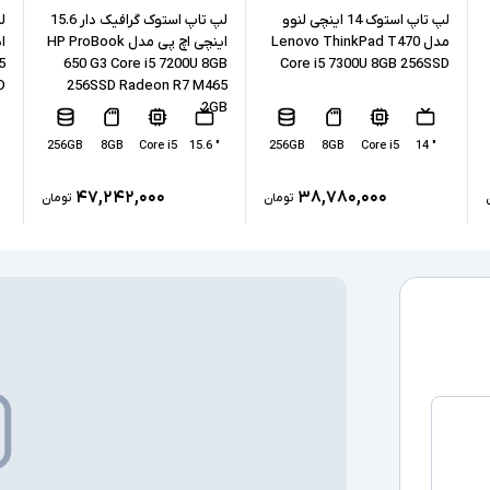
نوع حافظه داخل
لپ تاپ استوک 14 اینچی لنوو
لپ تاپ استوک گرافیک دار 15.6
مدل Lenovo ThinkPad T470
اینچی اچ پی مدل HP ProBook
ا
پردازنده گرافیکی
5
650 G3 Core i5 7200U 8GB
Core i5 7300U 8GB 256SSD
D
256SSD Radeon R7 M465
کارت گرافیک ا
2GB
256GB
8GB
Core i5
" 15.6
256GB
8GB
Core i5
" 14
درگاه های ارتبا
۴۷,۲۴۲,۰۰۰
۳۸,۷۸۰,۰۰۰
تومان
تومان
صفحه نمایش ل
درایو نوری
سیستم عامل
سایر امکانات