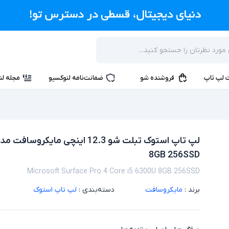
 لپ تاپ
فروشنده شو
ضمانت‌نامه لنوکسیو
مجله لن
8GB 256SSD
Microsoft Surface Pro 4 Core i5 6300U 8GB 256SSD
برند :
مایکروسافت
دسته‌بندی :
لپ تاپ استوک