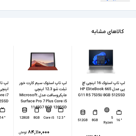
ندارد
امکان چرخش
Full HD
کیفیت تصویر نمایشگر
Core i5
مشخصات پردازنده
کالاهای مشابه
8365U
مدل پردازنده
Intel نسل 8
نسل پردازنده
8GB
حافظه RAM
512GB
حافظه داخلی
لپ تاپ استوک 16 اینچی اچ
لپ تاپ استوک سیم کارت خور
پی مدل HP EliteBook 665
تبلت شو 12.3 اینچی
G11 R5 7535U 8GB 512SSD
مایکروسافت مدل Microsoft
re i7
SSD
نوع حافظه داخلی
12SSD
Surface Pro 7 Plus Core i5
1145G7 8GB 128SSD
Intel UHD Graphics 620
پردازنده گرافیکی
" 14
128GB
8GB
Core i5
" 12.3
5
512GB
8GB
" 16
Ryzen
ندارد
کارت گرافیک اختصاصی
۸۴,۱۱۰,۰۰۰
تومان