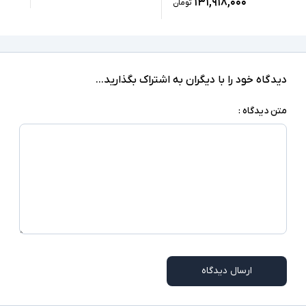
1xUSB 3.2, 1xUSB-Type C, microSD Card
۱۳۱,۹۱۸,۰۰۰
تومان
Reader, 1xMini Serial(RS-232),
درگاه های ارتباطی
headphone/microphone combo jack
دارد
صفحه نمایش لمسی
دیدگاه خود را با دیگران به اشتراک بگذارید...
ندارد
درایو نوری
متن دیدگاه :
Windows 10 Pro
سیستم عامل
دو دوربین - دارای کیبورد - نور پس زمینه کیبورد -
اسکنر اثر انگشت - دوربین تشخیص چهره - Smart
سایر امکانات
Card Reader - شارژر سوزنی - اسلات امنیتی
شارژر استاندارد به همراه کابل برق
اقلام همراه
امکاناتی نظیر نور پس زمینه کیبورد، اسکنر اثر
انگشت و دوربین تشخیص چهره در همه مدلها
توضیحات تکمیلی
وجود ندارند
ارسال دیدگاه