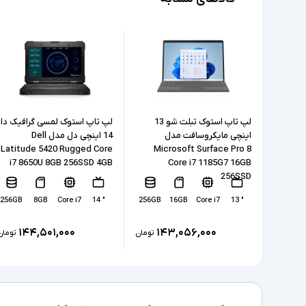
لپ تاپ استوک تبلت شو 13
لپ تاپ استوک لمسی گرافیک دار
اینچی مایکروسافت مدل
14 اینچی دل مدل Dell
Latitude 5420 Rugged Core
Microsoft Surface Pro 8
i7 8650U 8GB 256SSD 4GB
Core i7 1185G7 16GB
256SSD
256GB
8GB
Core i7
" 14
256GB
16GB
Core i7
" 13
۱۴۴,۵۰۱,۰۰۰
۱۴۳,۰۵۶,۰۰۰
تومان
تومان