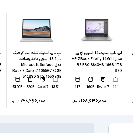
نسل پردازنده
حافظه RAM
حافظه داخلی
نوع حافظه داخل
لپ تاپ استوک 14 اینچی اچ پی
لپ تاپ استوک تبلت شو گرافیک
مدل HP ZBook Firefly 14 G11
دار 13.5 اینچی مایکروسافت
R7 PRO 8840HS 16GB 1TB
مدل Microsoft Surface
B
پردازنده گرافیکی
B
Book 3 Core i7 1065G7 32GB
SSD
512SSD GTX 1650 4GB
کارت گرافیک ا
512GB
32GB
Core i7
" 13.5
1TB
16GB
Ryzen 7
" 14
۱۳۰,۲۶۶,۰۰۰
۱۶۸,۶۳۶,۰۰۰
تومان
تومان
درگاه های ارتبا
صفحه نمایش ل