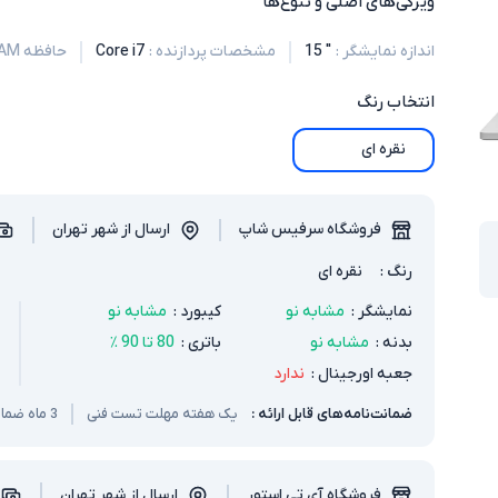
ویژگی‌های اصلی و تنوع‌ها
اندازه نمایشگر
:
" 15
مشخصات پردازنده
:
Core i7
حافظه RAM
انتخاب
رنگ
نقره ای
فروشگاه سرفیس شاپ
ارسال از شهر تهران
رنگ
:
نقره ای
نمایشگر
:
مشابه نو
کیبورد
:
مشابه نو
بدنه
:
مشابه نو
باتری
:
80 تا 90 ٪
جعبه اورجینال
:
ندارد
ضمانت‌نامه‌های قابل ارائه :
یک هفته مهلت تست فنی
3 ماه ضمانت سخت افزار و باتری
فروشگاه آی تی استور
ارسال از شهر تهران