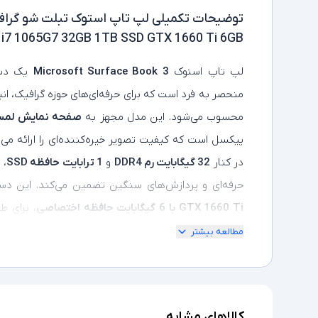
توضیحات تکمیلی
 i7 1065G7 32GB 1TB SSD GTX 1660 Ti 6GB
لپ‌ تاپ استوک
Microsoft Surface Book 3
یک دست
منحصر به‌ فرد است که برای حرفه‌ای‌های حوزه گرافیک، ان
محسوب می‌شود. این مدل مجهز به
صفحه‌ نمایش لمسی 15 اینچی Sense
پیکسل است که کیفیت تصویر خیره‌کننده‌ای را ارائه می‌
در کنار
32 گیگابایت رم DDR4
و
1 ترابایت حافظه SSD
، 
حرفه‌ای و پردازش‌های سنگین تضمین می‌کند. این دس
GTX 1660 Ti با 6 گیگابایت حافظه اختصاصی
، برای ط
بازی‌های سنگین عملکردی بی‌ نظیر ارائه می‌دهد. طراحی
مطالعه بیشتر
نمایشگر
، امکان استفاده به‌ عنوان
تبلت مستقل
را فراه
3.0 و Surface Connect
، سیستم صوتی باکیفیت و وزن مت
کاربران حرفه‌ای تبدیل کرده است.
کالاهای مشابه