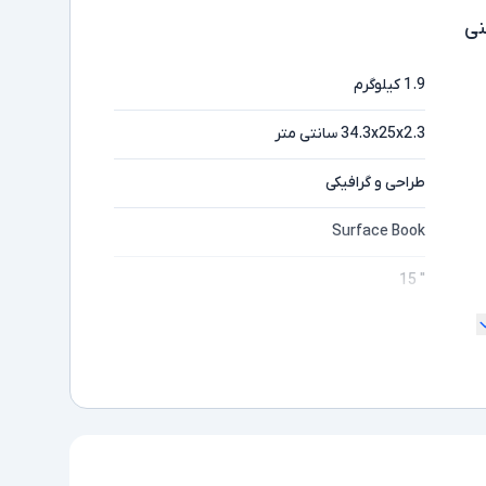
ی
1.9 کیلوگرم
34.3x25x2.3 سانتی متر
طراحی و گرافیکی
Surface Book
" 15
ندارد
4K
مایشگر
Core i7
ده
1065G7