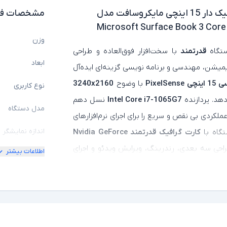
لپ تاپ استوک تبلت شو گرافیک دار 15 اینچی مایکروسافت مدل
مشخصات فن
Microsoft Surface Book 3 Core
وزن
گاه
قدرتمند
با سخت‌افزار فوق‌العاده و طراحی
ابعاد
یمیشن، مهندسی و برنامه‌ نویسی گزینه‌ای ایده‌آل
Pixel
با وضوح
3240x2160
نوع کاربری
دهد. پردازنده
Intel Core i7-1065G7
نسل دهم
مدل دستگاه
عملکردی بی‌ نقص و سریع را برای اجرای نرم‌افزارهای
اندازه نمایشگر
تگاه با
کارت گرافیک قدرتمند Nvidia GeForce
راحی سه‌ بعدی، رندرینگ، ویرایش ویدئو و اجرای
اطلاعات بیشتر
امکان چرخش
 مدرن با
لولاهای انعطاف‌ پذیر و قابلیت جدا شدن
کیفیت تصویر ن
م می‌کند. باتری بادوام،
پورت‌های USB-C، USB
عادل، این لپ‌ تاپ را به گزینه‌ای بی‌ رقیب برای
مشخصات پردازن
مدل پردازنده