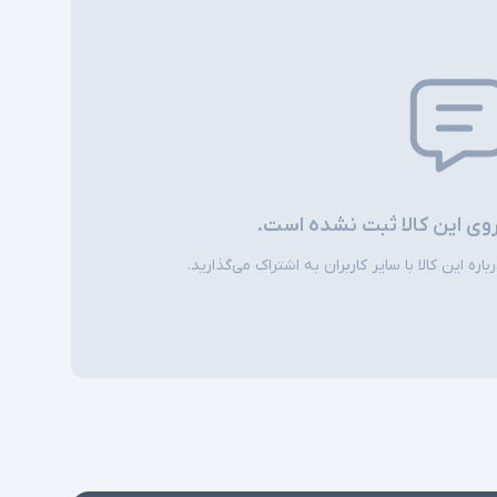
ندارد
Windows 10 Pro
نور پس زمینه کیبورد - دو دوربین - کیبورد جدا
شونده - دوربین تشخیص چهره - شتاب سنج -
مغناطیس سنج - سنسور نور محیطی - ژیروسکوپ
- بلندگوهای استریو با Dolby Audio - میکروفون
های استودیو دوگانه میدان دور
روی این کالا ثبت نشده است.
شارژر استاندارد به همراه کابل برق
ره این کالا با سایر کاربران به اشتراک می‌گذارید.
امکاناتی نظیر نور پس زمینه کیبورد و دوربین
ی
تشخیص چهره در همه مدلها وجود ندارند