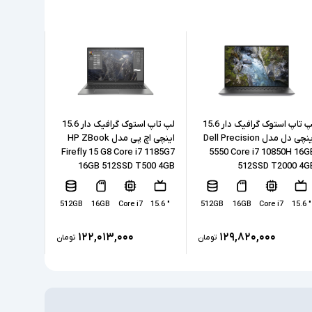
Intel نسل 10
32GB
1TB
SSD
ی
لپ تاپ استوک گرافیک دار 15.6
لپ تاپ استوک گرافیک دار 15.6
اینچی دل مدل Dell Precision
اینچی اچ پی مدل HP ZBook
پ
Intel Iris Plus Graphics + Nvidia GeForce GTX
55U 16GB
Firefly 15 G8 Core i7 1185G7
5550 Core i7 10850H 16G
1660 Ti
512SSD
16GB 512SSD T500 4GB
512SSD T2000 4G
6GB
ختصاصی
7
" 13.3
512GB
16GB
Core i7
" 15.6
512GB
16GB
Core i7
" 15.6
2xUSB 3.0, 1xUSB-Type C, 2xSurface
۱۲۲,۰۱۳,۰۰۰
۱۲۹,۸۲۰,۰۰۰
تومان
تومان
Connect, SD Reader, headphone/microphone
طی
combo jack
دارد
مسی