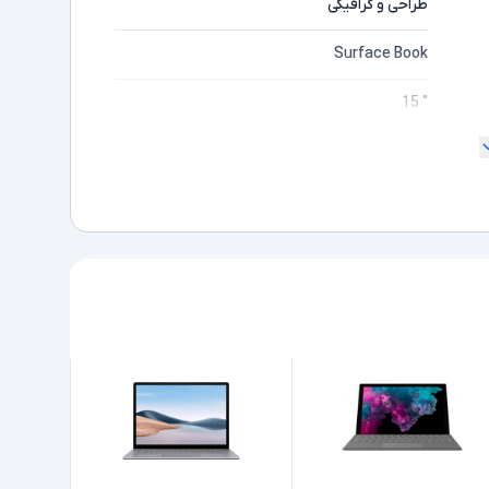
طراحی و گرافیکی
Surface Book
" 15
ندارد
4K
مایشگر
Core i7
ده
1065G7
Intel نسل 10
32GB
1TB