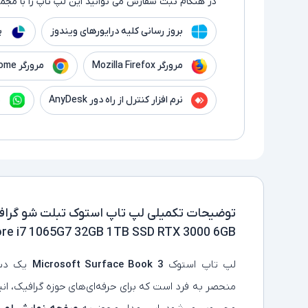
در هنگام ثبت سفارش می توانید این لپ تاپ را با مجموع
بروز رسانی کلیه درایورهای ویندوز
پ
مرورگر Mozilla Firefox
مرورگر Google Chrome
نرم افزار کنترل از راه دور AnyDesk
ن
توضیحات تکمیلی
ore i7 1065G7 32GB 1TB SSD RTX 3000 6GB
لپ‌ تاپ استوک
Microsoft Surface Book 3
یک دست
منحصر به‌ فرد است که برای حرفه‌ای‌های حوزه گرافیک، ان