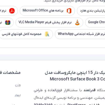
ه کامل نرم افزارهای کاربردی خریداری کنید.
ارتیشن بندی هارد
برنامه های Microsoft Office
نرم افزار er
نرم افزار پخش فیلم VLC Media Player
نر
رم افزار شبکه اجتماعی WhatsApp
مجموعه کامل فونتهای فارسی
لپ تاپ استوک تبلت شو گرافیک دار 15 اینچی مایکروسافت مدل
مشخصات فن
Microsoft Surface Book 3 C
وزن
گاه
قدرتمند
با سخت‌افزار فوق‌العاده و طراحی
ابعاد
یمیشن، مهندسی و برنامه‌ نویسی گزینه‌ای ایده‌آل