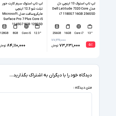
لپ تاپ استوک 13 اینچی دل
لپ تاپ استوک سیم کارت خور
مدل Dell Latitude 7320 Core
تبلت شو 12.3 اینچی
i7 1180G7 16GB 256SSD
مایکروسافت مدل Microsoft
Surface Pro 7 Plus Core i5
1145G7 8GB 128SSD
128GB
8GB
Core i5
" 12.3
256GB
16GB
Core i7
" 13
۷۷,۴۹۱,۰۰۰
۵
٪
۸۴,۱۱۰,۰۰۰
۷۳,۲۳۱,۰۰۰
تومان
تومان
دیدگاه خود را با دیگران به اشتراک بگذارید...
متن دیدگاه :