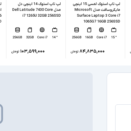
نوع حافظه داخل
لپ تاپ استوک لمسی 15 اینچی
لپ تاپ استوک 14 اینچی دل
مایکروسافت مدل Microsoft
مدل Dell Latitude 7430 Core
ا
پردازنده گرافیکی
6
i7 1265U 32GB 256SSD
Surface Laptop 3 Core i7
D
1065G7 16GB 256SSD
کارت گرافیک ا
256GB
32GB
Core i7
" 14
256GB
16GB
Core i7
" 15
درگاه های ارتبا
۱۰۳,۵۹۹,۰۰۰
۸۴,۸۳۵,۰۰۰
تومان
تومان
صفحه نمایش ل
درایو نوری
سیستم عامل
سایر امکانات