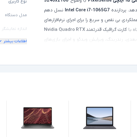
PixelS
با وضوح
3240x2160
نوع کاربری
دهد. پردازنده
Intel Core i7-1065G7
نسل دهم
مدل دستگاه
عملکردی بی‌ نقص و سریع را برای اجرای نرم‌افزارهای
اندازه نمایشگر
ه با
کارت گرافیک قدرتمند Nvidia Quadro RTX
بعدی، رندرینگ، ویرایش ویدئو و اجرای بازی‌های
اطلاعات بیشتر
امکان چرخش
ولاهای انعطاف‌ پذیر و قابلیت جدا شدن نمایشگر
،
کیفیت تصویر ن
. باتری بادوام،
پورت‌های USB-C، USB 3.0 و
ل، این لپ‌ تاپ را به گزینه‌ای بی‌ رقیب برای
مشخصات پردازن
مدل پردازنده
نسل پردازنده
حافظه RAM
حافظه داخلی