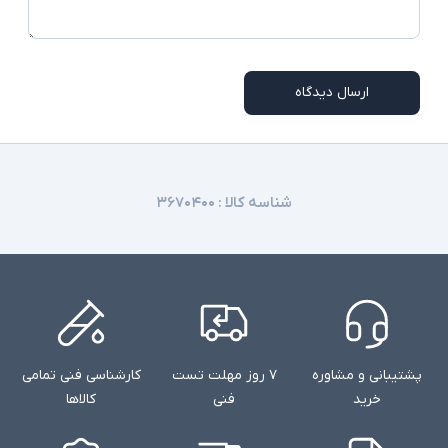
دوگانه
شارژر استاندارد به همراه کابل برق
اقلام همراه
ارسال دیدگاه
امکاناتی نظیر نور پس زمینه کیبورد و دوربین
توضیحات تکمیلی
تشخیص چهره در همه مدلها وجود ندارند
شناسه کالا :
۳۶۷۰۴۰۰
پشتیبانی و مشاوره
۷ روز مهلت تست
کارشناسی فنی تمامی
خرید
فنی
کالاها