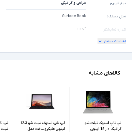
طراحی و گرافیکی
نوع کاربری
Surface Book
مدل دستگاه
" 13.5
اندازه نمایشگر
اطلاعات بیشتر
ندارد
امکان چرخش
4K
کیفیت تصویر نمایشگر
Core i7
مشخصات پردازنده
کالاهای مشابه
6600U
مدل پردازنده
Intel نسل 6
نسل پردازنده
16GB
حافظه RAM
512GB
حافظه داخلی
لپ تاپ استوک تبلت شو
لپ تاپ استوک تبلت شو 12.3
لپ تا
گرافیک دار 15 اینچی
اینچی مایکروسافت مدل