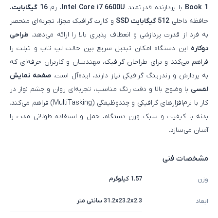
Book 1
با پردازنده قدرتمند
Intel Core i7 6600U
، رم
16 گیگابایت
،
حافظه داخلی
512 گیگابایت SSD
و کارت گرافیک مجزا، تجربه‌ای منحصر
به فرد از قدرت پردازشی و انعطاف‌ پذیری بالا را ارائه می‌دهد.
طراحی
دوکاره
این دستگاه امکان تبدیل سریع بین حالت لپ‌ تاپ و تبلت را
فراهم می‌کند و برای طراحان گرافیک، مهندسان و کاربران حرفه‌ای که
به پردازش و رندرینگ گرافیکی نیاز دارند، ایده‌آل است.
صفحه نمایش
لمسی
با وضوح بالا و دقت رنگ مناسب، تجربه‌ای روان و چشم‌ نواز در
کار با نرم‌افزارهای گرافیکی و چندوظیفگی (MultiTasking) فراهم می‌کند.
بدنه با کیفیت و سبک وزن دستگاه، حمل و استفاده طولانی‌ مدت را
آسان می‌سازد.
مشخصات فنی
1.57 کیلوگرم
وزن
31.2x23.2x2.3 سانتی متر
ابعاد