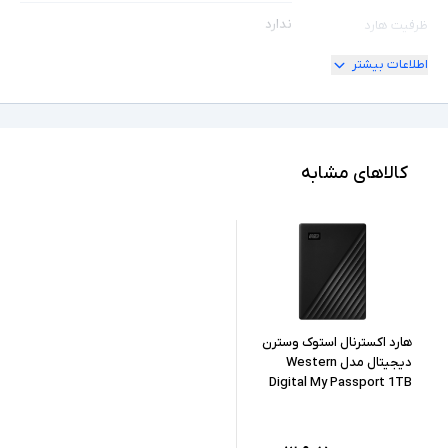
ندارد
ظرفیت هارد
اطلاعات بیشتر
-
سایر توضیحات
کالاهای مشابه
هارد اکسترنال استوک وسترن
دیجیتال مدل Western
Digital My Passport 1TB