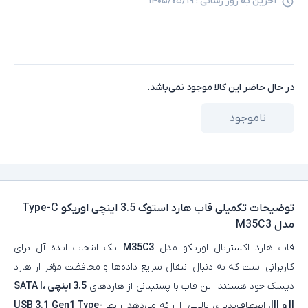
آخرین به روز رسانی :
۱۴۰۵/۰۵/۱۹
در حال حاضر این کالا موجود نمی‌باشد.
ناموجود
توضیحات تکمیلی
قاب هارد استوک 3.5 اینچی اوریکو Type-C
مدل M35C3
قاب هارد اکسترنال اوریکو مدل
M35C3
یک انتخاب ایده‌ آل برای
کاربرانی است که به دنبال انتقال سریع داده‌ها و محافظت مؤثر از هارد
دیسک خود هستند. این قاب با پشتیبانی از هاردهای
3.5 اینچی SATA I،
II و III
، انعطاف‌پذیری بالایی را ارائه می‌دهد. رابط
USB 3.1 Gen1 Type-