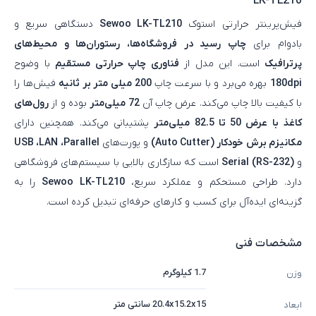
LK-TL210
فیش‌پرینتر حرارتی استوک
Sewoo LK-TL210
دستگاهی سریع و
بادوام برای
چاپ رسید در فروشگاه‌ها، رستوران‌ها و محیط‌های
پرترافیک
است. این مدل از
فناوری چاپ حرارتی مستقیم
با وضوح
180dpi
بهره می‌برد و با سرعت چاپ
200 میلی‌ متر بر ثانیه
فیش‌ها را
با کیفیت بالا چاپ می‌کند. عرض چاپ آن
72 میلی‌متر
بوده و از
رول‌های
کاغذ با عرض 50 تا 82.5 میلی‌متر
پشتیبانی می‌کند. همچنین دارای
مکانیزم برش خودکار (Auto Cutter)
و پورت‌های
USB ،LAN ،Parallel
و
Serial (RS-232)
است که سازگاری بالایی با سیستم‌های فروشگاهی
دارد. طراحی مستحکم و عملکرد سریع،
Sewoo LK-TL210
را به
گزینه‌ای ایده‌آل برای کسب‌ و کارهای حرفه‌ای تبدیل کرده است.
مشخصات فنی
1.7 کیلوگرم
وزن
20.4x15.2x15 سانتی متر
ابعاد