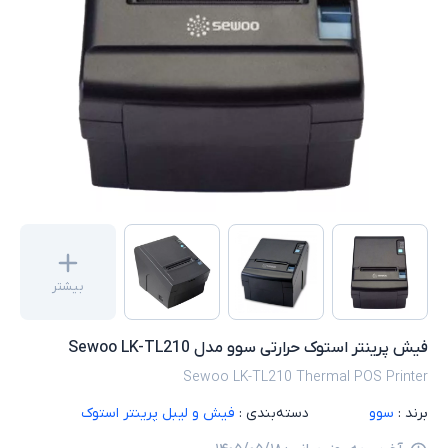
بیشتر
فیش پرینتر استوک حرارتی سوو مدل Sewoo LK-TL210
Sewoo LK-TL210 Thermal POS Printer
برند :
سوو
دسته‌بندی :
فیش و لیبل پرینتر استوک