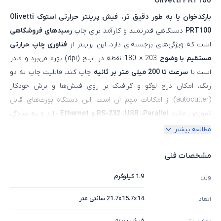
Olivetti PRT100
بارکدخوان یا به‌ طور دقیق‌ تر
،
فیش‌ پرینتر حرارتی استوک Olivetti
PRT100
دستگاهی قدرتمند و کارآمد برای چاپ
رسیدهای فروشگاهی
است که ویژگی‌های برجسته‌ای دارد. این پرینتر از
فناوری چاپ حرارتی
مستقیم با وضوح
203 × 180 نقطه در اینچ (dpi) بهره می‌برد و قادر
است با
سرعت تا 200 میلی‌ متر بر ثانیه
چاپ کند. قابلیت چاپ به دو
رنگ، امکان درج لوگو و گرافیک بر روی فیش‌ها و برش خودکار
(autocutter) از امکانات مهم آن است. این دستگاه پورت‌های قابل
تعویض مانند
RS-232 ،USB ،Parallel و Ethernet
دارد و به سادگی
می‌توان رابط موردنیاز را بر اساس سیستم فروشگاهی انتخاب یا تعویض
مطالعه بیشتر
کرد. پرینتر Olivetti PRT100 می‌تواند به صورت افقی، عمودی و حتی بر
روی دیوار نصب شود تا فضای کانتر فروش محدود نشود. از نظر ابعاد،
مشخصات فنی
این مدل حدود
14 × 217 × 157 میلی‌ متر
و وزن تقریباً
1.9 کیلوگرم
1.9 کیلوگرم
وزن
دارد. برای فروشگاه‌هایی که به دنبال فیش‌ پرینتری با امکانات چاپ
حرفه‌ای، انعطاف در اتصال و دوام بالا هستند،
Olivetti PRT100
21.7x15.7x14 سانتی متر
ابعاد
استوک
گزینه‌ای مقرون‌ به‌ صرفه و کارآمد خواهد بود.
فیش پرینتر