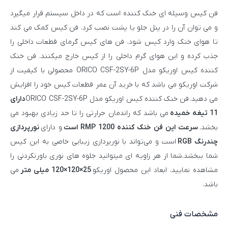
فن کیس وسیله ای خنک کننده است که در داخل سیستم قرار میگیرد
و می توان آن را در پنل جلو یا پشت نصب کرد. فن کیس کمک می کند
تا هوای خنک وارد کیس شود. فن های کیس گرمای قطعات داخلی را
جذب کرده و این هوای گرم داخلی را از کیس خارج میکنند. فن خنک
کننده کیس اوریکو مدل ORICO CSF-2SY-6P محصولی با کیفیت از
شرکت اوریکو می باشد که با خرید آن عمر قطعات کیس خود را افزایش
می دهید. فن خنک کننده کیس اوریکو مدل ORICO CSF-2SY-6P
دارای
11 تیغه خمیده
می باشد که راندمان حرارتی را تا حد زیادی بهبود می
بخشد.
سرعت این فن خنک کننده 1200 RMP است
و دارای
نورپردازی
چندرنگ RGB
است و می‌تواند با نورپردازی زیبایی خاصی به این کیس
شما ببخشد.شما از هر زاویه ای میتوانید جلوه های نوری باورنکردنی را
مشاهده نمایید. ابعاد این محصول اوریکو
25×120×120 میلی متر
می
باشد.
مشخصات فنی