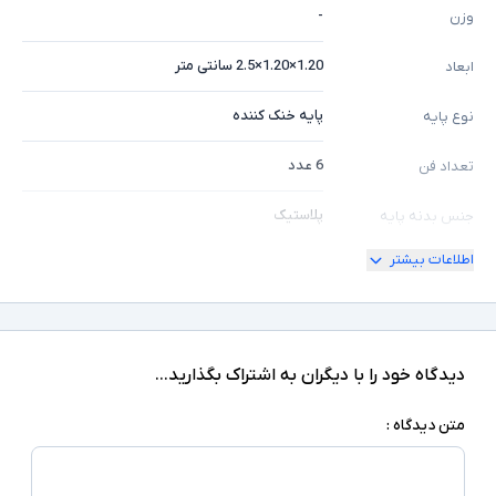
-
وزن
1.20×1.20×2.5 سانتی متر
ابعاد
پایه خنک کننده
نوع پایه
6 عدد
تعداد فن
پلاستیک
جنس بدنه پایه
اطلاعات بیشتر
سرعت فن 1200 RMP - ولتاژ ورودی 12 ولت DC -
سایر توضیحات
دارای ریموت کنترلر
دیدگاه خود را با دیگران به اشتراک بگذارید...
متن دیدگاه :