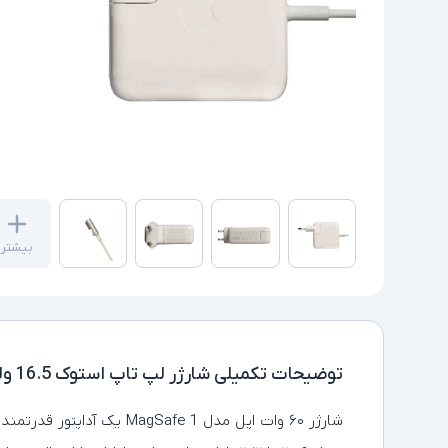
بیشتر
توضیحات تکمیلی
شارژر لپ تاپ استوک 16.5 ولت 3.65 آمپر اپل مدل MAGSAFE1
شارژر ۶۰ وات اپل مدل MagSafe 1 یک آداپتور قدرتمند و ایمن است که برای