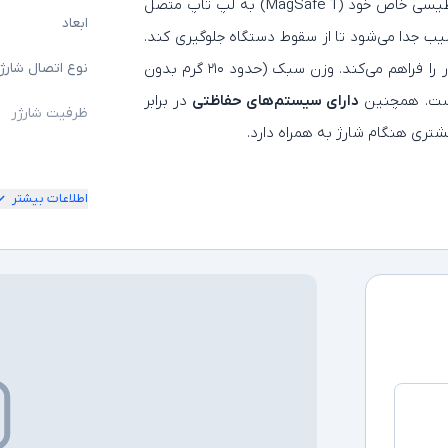
نسل ۲۰۰۹ تا ۲۰۱۲ طراحی شده. این شارژر با اتصال مغناطیسی خاص خود (MagSafe 1) به لپ‌ تاپ متصل
ابعاد
ب جدا می‌شود تا از سقوط دستگاه جلوگیری کند.
با خروجی ۱۶.۵ ولت و ۳.۶۵ آمپر، امکان شارژ سریع و پایدار را فراهم می‌کند. وزن سبک (حدود ۲۱۰ گرم بدون
نوع اتصال شارژ
 است. همچنین
دارای سیستم‌های حفاظتی
در برابر
ظرفیت شارژر
شتری هنگام شارژ به همراه دارد.
اطلاعات بیشتر
سایر توضیحات