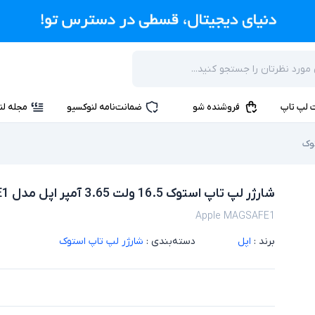
 لپ تاپ
فروشنده شو
ضمانت‌نامه لنوکسیو
مجله لن
توک
شارژر لپ تاپ استوک 16.5 ولت 3.65 آمپر اپل مدل MAGSAFE1
Apple MAGSAFE1
برند :
اپل
دسته‌بندی :
شارژر لپ تاپ استوک