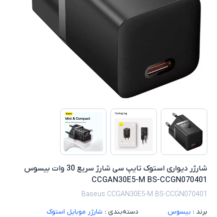
شارژر دیواری استوک تایپ سی شارژ سریع 30 وات بیسوس
CCGAN30E5-M BS-CCGN070401
Baseus CCGAN30E5-M BS-CCGN070401
برند :
بیسوس
دسته‌بندی :
شارژر موبایل استوک