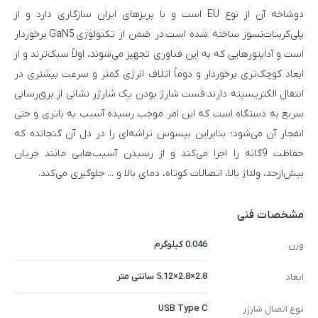
دوشاخه آن از نوع EU است و با پریزهای ایران سازگاری دارد و از
پلی‌کربنات‌نسوز ساخته شده است.در ضمن از تکنولوژی GaN5 برخوردار
است و آداپتورهایی که به این فناوری تجهیز می‌شوند، اولاً سبک‌ترند و از
ابعاد کوچک‌تری برخوردار و دوماً اتلاف انرژی کمتر و سرعت بیشتری در
انتقال الکتریسیته دارند.فست شارژ بودن یک شارژر نشانی از برق‌رسانی
سریع به دستگاه است که این امر موجب رسیده آسیب به باتری و حتی
انفجار آن می‌شود؛ بنابراین بیسوس تراشه‌ای را در دل آن گنجانده که
حفاظت 9گانه را اجرا می‌کند و از رسیدن آسیب‌هایی مانند جریان
بیش‌ازحد، ولتاژ بالا، اتصالات کوتاه، دمای بالا و ... جلوگیری می‌کند.
مشخصات فنی
0.046 کیلوگرم
وزن
2.8×2.8×5.12 سانتی متر
ابعاد
USB Type C
نوع اتصال شارژر