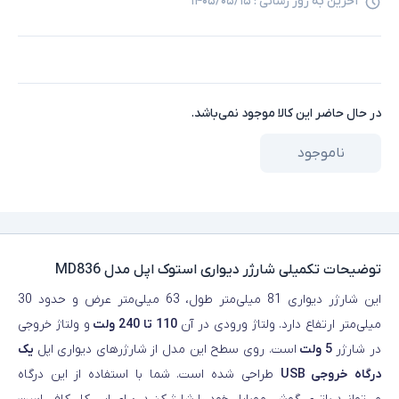
آخرین به روز رسانی :
۱۴۰۵/۰۵/۱۵
در حال حاضر این کالا موجود نمی‌باشد.
ناموجود
توضیحات تکمیلی
شارژر دیواری استوک اپل مدل MD836
این شارژر دیواری 81 میلی‌متر طول، 63 میلی‌متر عرض و حدود 30
میلی‌متر ارتفاع دارد. ولتاژ ورودی در آن
110 تا 240 ولت
و ولتاژ خروجی
در شارژر
5 ولت
است. روی سطح این مدل از شارژرهای دیواری اپل
یک
درگاه خروجی USB
طراحی شده است. شما با استفاده از این درگاه