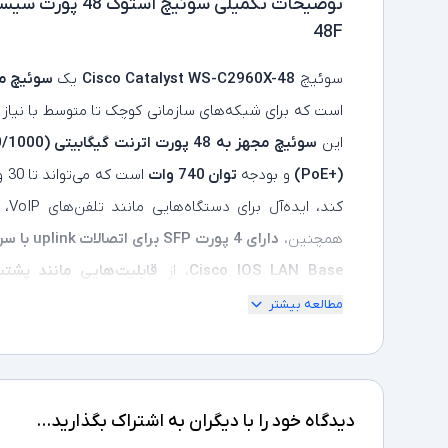
توضیحات تکمیلی
48F
سوئیچ
Cisco Catalyst WS-C2960X-48
یک
سوئیچ مدیریتی لایه 2
است که برای شبکه‌های سازمانی کوچک تا متوسط با نیاز
این
سوئیچ مجهز به 48 پورت اترنت گیگابیتی (10/100/1000)
(PoE+)
و بودجه
توان 740 وات
کند
همچنین،
دارای 4 پورت SFP برای اتصالات uplink با سرعت 1 گیگابیت
Cisco IOS LAN Base
، از
Snooping، 802.1X و Dynamic ARP Inspection)
و م
مطالعه بیشتر
فناوری
FlexStack-Plus
امکان استک کردن تا
8 سوئیچ
با
512 مگابایت رم
،
128 مگابایت حافظه فلش
این سوئیچ گزینه‌ای کارآمد و مقرون‌ به‌ صرفه برای شبکه
دیدگاه خود را با دیگران به اشتراک بگذارید...