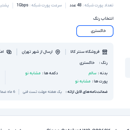
تعداد پورت شبکه
:
48 عدد
سرعت پورت شبکه
:
1Gbps
پشتیبان
انتخاب
رنگ
خاکستری
فروشگاه سنتر کالا
ارسال از شهر تهران
امک
رنگ
:
خاکستری
بدنه
:
سالم
دکمه ها
:
مشابه نو
پورت ها
:
مشابه نو
ضمانت‌نامه‌های قابل ارائه :
یک هفته مهلت تست فنی
6 ماه ضمانت سخت افزار