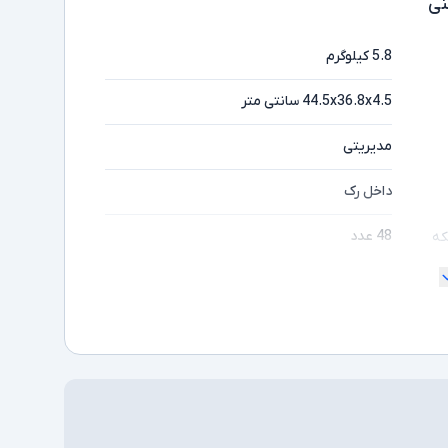
ی
5.8 کیلوگرم
44.5x36.8x4.5 سانتی متر
مدیریتی
داخل رک
48 عدد
که
1Gbps
که
دارد
دارد
دارد
یزی