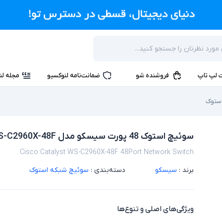
 لپ تاپ
فروشنده شو
ضمانت‌نامه لنوکسیو
مجله لن
ستوک
سوئیچ استوک 48 پورت سیسکو مدل Cisco Catalyst WS-C2960X-48F
Cisco Catalyst WS-C2960X-48F 48Port Network Switch
برند :
سیسکو
دسته‌بندی :
سوئیچ شبکه استوک
ویژگی‌های اصلی و تنوع‌ها