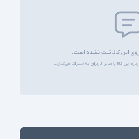
کابل برق
نرخ ارسال بسته‌ها 107.1 میلیون بسته در ثانیه -
نوع لایسنس LAN Base - ظرفیت سوئیچینگ 216
گیگابیت بر ثانیه
روی این کالا ثبت نشده است.
ره این کالا با سایر کاربران به اشتراک می‌گذارید.