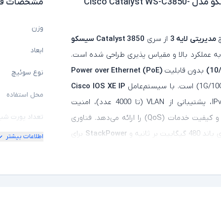
سوئیچ استوک 24 پورت سیسکو مدل Cisco Catalyst WS-C3850-
مشخصات فن
وزن
چ
مدیریتی
لایه 3
از سری
Catalyst 3850 سیسکو
ابعاد
به عملکرد بالا و مقیاس‌ پذیری طراحی شده است.
بدون قابلیت
Power over Ethernet (PoE)
نوع سوئیچ
Cisco IOS XE IP
محل استفاده
، قابلیت‌هایی مانند مسیریابی استاتیک IPv4/IPv6، پشتیبانی از VLAN (تا 4000 عدد)، امنیت
تعداد پورت شب
یگابیت بر ثانیه و
StackPower
برای
اطلاعات بیشتر
سرعت پورت شب
ابایت رم
،
2 گیگابایت حافظه فلش
،
ظرفیت
قابلیت DHCP Server
، بدنه خاکستری، دکمه Mode برای مدیریت LEDها، و طراحی قابل نصب در
های مدرن با تمرکز بر امنیت، اتوماسیون و اتصالات
پشتیبانی از PoE
قابلیت برنامه ر