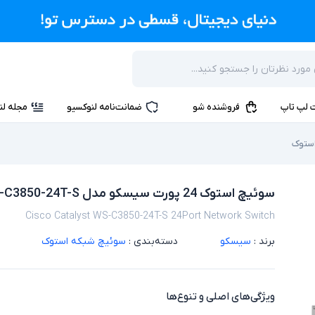
 لپ تاپ
فروشنده شو
ضمانت‌نامه لنوکسیو
مجله لن
ستوک
سوئیچ استوک 24 پورت سیسکو مدل Cisco Catalyst WS-C3850-24T-S
Cisco Catalyst WS-C3850-24T-S 24Port Network Switch
برند :
سیسکو
دسته‌بندی :
سوئیچ شبکه استوک
ویژگی‌های اصلی و تنوع‌ها