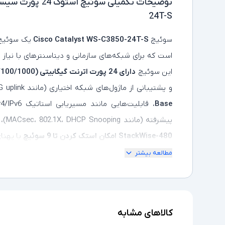
توضیحات تکمیلی
24T-S
سوئیچ
Cisco Catalyst WS-C3850-24T-S
یک سوئی
است که برای شبکه‌های سازمانی و دیتاسنترهای با نیاز 
این سوئیچ
دارای 24 پورت اترنت گیگابیتی (10/100/1000)
و پشتیبانی از ماژول‌های شبکه اختیاری (مانند 1G/10G uplink) است. با سیستم‌عامل
Base
پیشرفته (مانند MACsec، 802.1X، DHCP Snooping)، و کیفیت خدمات (QoS) را ارائه می‌دهد. فناوری
StackWise-480
امکان استک
کردن تا 9 سوئیچ
با پهنای باند 480 گ
مدیریت توان مشترک را فراهم می‌کند. این سوئیچ با
4 گیگ
مطالعه بیشتر
سوئیچینگ 92 گیگابیت بر ثانیه
رک (1U)، گزینه‌ای قدرتمند و کارآمد برای شبکه‌ 
پرسرعت است.
کالاهای مشابه