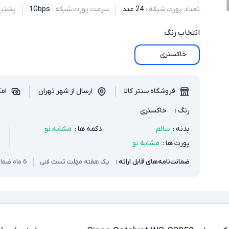
تعداد پورت شبکه
:
24 عدد
سرعت پورت شبکه
:
1Gbps
پشتیبان
انتخاب
رنگ
خاکستری
فروشگاه سنتر کالا
ارسال از شهر تهران
امک
رنگ
:
خاکستری
بدنه
:
سالم
دکمه ها
:
مشابه نو
پورت ها
:
مشابه نو
ضمانت‌نامه‌های قابل ارائه :
یک هفته مهلت تست فنی
6 ماه ضمانت سخت افزار