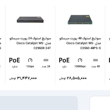
اقلام همراه
سایر امکانات
و
سوئیچ استوک 48 پورت سیسکو
سوئیچ استوک 24 پورت سیسکو
مدل Cisco Catalyst WS-
مدل Cisco Catalyst WS-
S
C2960X-24T
C3560-48PS-S
48 عدد
100Mbps
دارد
24 عدد
1Gbps
ندارد
2
۳۱,۴۴۷,۰۰۰
۲۸,۵۰۵,۰۰۰
تومان
تومان