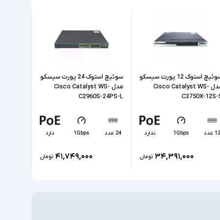
کابل برق
نوع لایسنس IP Base - نرخ ارسال پکتهای دیتا
68.4Mpps - دارای یک پورت Mini USB Type B -
دارای یک پورت کنسول RJ-45 و یک پورت MGMT
سوئیچ استوک 12 پورت سیسکو
سوئیچ استوک 24 پورت سیسکو
مدل Cisco Catalyst WS-
مدل Cisco Catalyst WS-
مدل S
X-48P-S
C2960S-24PS-L
C3750X-12S-
1 عدد
1Gbps
ندارد
24 عدد
1Gbps
دارد
48 عدد
۴۱,۷۴۹,۰۰۰
۳۴,۳۹۱,۰۰۰
تومان
تومان