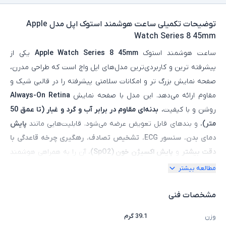
توضیحات تکمیلی
ساعت هوشمند استوک اپل مدل Apple
Watch Series 8 45mm
ساعت هوشمند استوک
Apple Watch Series 8 45mm
یکی از
پیشرفته‌ ترین و کاربردی‌ترین مدل‌های اپل واچ است که طراحی مدرن،
صفحه‌ نمایش بزرگ‌ تر و امکانات سلامتی پیشرفته را در قالبی شیک و
مقاوم ارائه می‌دهد. این مدل با صفحه‌ نمایش
Always-On Retina
روشن و با کیفیت،
بدنه‌ای مقاوم در برابر آب و گرد و غبار (تا عمق 50
متر)
، و بندهای قابل تعویض عرضه می‌شود. قابلیت‌هایی مانند
پایش
دمای بدن
،
سنسور ECG
،
تشخیص تصادف
،
رهگیری چرخه قاعدگی با
دقت بیشتر
و
پایش اکسیژن خون (SpO2)
، آن را به همراهی هوشمند
برای ورزش، سلامتی و فعالیت‌های روزمره تبدیل کرده‌اند. Apple Watch
مطالعه بیشتر
Series 8 با
سیستم‌عامل watchOS
از اپلیکیشن‌های متنوع پشتیبانی
کرده و از طریق بلوتوث و Wi-Fi به آیفون متصل می‌شود. عمر باتری
مشخصات فنی
مطلوب، شارژ سریع، و بدنه آلومینیومی یا استیل ضد زنگ با رنگ‌های
39.1 گرم
وزن
متنوع از دیگر مزایای آن هستند. مدل استوک این ساعت، ضمن