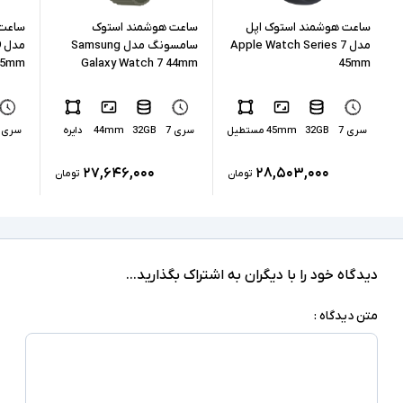
کابل شارژ با بند
اقلام همراه
ساعت هوشمند استوک اپل
ساعت هوشمند استوک
ساعت 
مدل Apple Watch Series 7
سامسونگ مدل Samsung
م
صفحه نمایش لمسی خازنی مقاوم دربرابر ترک
45mm
Galaxy Watch 7 44mm
45mm
خوردگی مقاوم دربرابر گرد و غبار و پشتیبانی از
گواهی IP۶X - کنترل سطح اکسیژن خون - جنس بند
سایر امکانات
سیلیکون - سیستم عامل WatchOS - نوع قفل بند
سری 7
32GB
45mm
مستطیل
سری 7
32GB
44mm
دایره
سری 9
سگکی
۲۷,۶۴۶,۰۰۰
۲۸,۵۰۳,۰۰۰
ممکن است محصول بدون بند اضافه باشد
توضیحات تکمیلی
تومان
تومان
دیدگاه خود را با دیگران به اشتراک بگذارید...
متن دیدگاه :