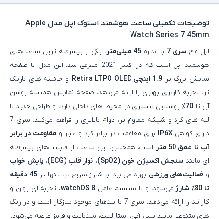
توضیحات تکمیلی
ساعت هوشمند استوک اپل مدل Apple
Watch Series 7 45mm
اپل واچ
سری 7
با اندازه
45 میلی‌متر
، یکی از پیشرفته‌ ترین ساعت‌های
هوشمند اپل است که در اکتبر 2021 معرفی شد. این مدل با صفحه‌
نمایش بزرگ‌ تر
1.9 اینچی Retina LTPO OLED
و حاشیه‌ های باریک‌
تر، تجربه کاربری بهتری را ارائه می‌دهد. صفحه‌ نمایش همیشه روشن
آن تا
70٪
روشنایی بیشتری در محیط‌ های داخلی دارد، و طراحی جدید با
لبه‌ های گرد و شیشه مقاوم‌ تر، دوام بالاتری را فراهم می‌کند. سری 7
دارای گواهی
IP6X
برای مقاومت در برابر گرد و غبار و
مقاومت در برابر
آب تا عمق 50 متر
است. همچنین، این ساعت از قابلیت‌های پیشرفته‌
ای مانند
سنجش اکسیژن خون (SpO2)
،
نوار قلب (ECG)
،
پایش خواب
و
فعالیت‌های ورزشی
بهره می‌ برد. با شارژ سریع‌ تر، تنها در
45 دقیقه
تا 80٪ شارژ
می‌شود، و با سیستم‌ عامل
watchOS 8
، تجربه‌ ای روان و
کارآمد را ارائه می‌دهد. سری 7 با بندهای موجود سازگار است و در رنگ‌
های متنوعی مانند سبز، آبی، استارلایت، میدنایت و قرمز عرضه می‌شود.