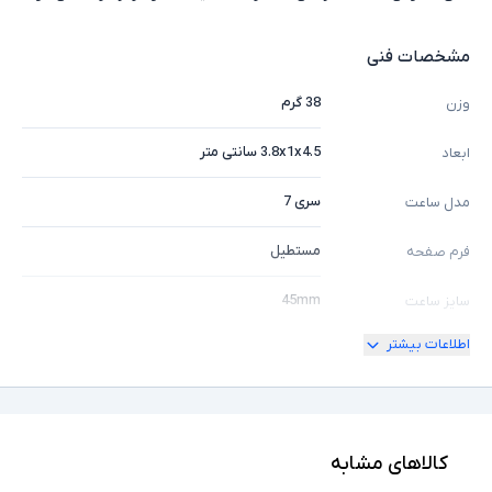
مشخصات فنی
38 گرم
وزن
3.8x1x4.5 سانتی متر
ابعاد
سری 7
مدل ساعت
مستطیل
فرم صفحه
45mm
سایز ساعت
اطلاعات بیشتر
آقایان و خانم ها
مناسب برای
آلومینیوم
جنس بدنه
32GB
حافظه داخلی
کالاهای مشابه