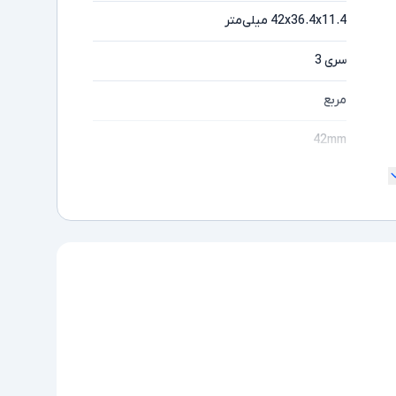
42x36.4x11.4 میلی‌متر
سری 3
مربع
42mm
آقایان و خانم ها
آلومینیوم
32GB
قطب‌نما (Compass) - شتاب‌سنج
(Accelerometer) - فشارسنج (Barometer) -
شمارنده ضربان قلب (Heart Rate) - سنجش
اکسیژن خون (SPO۲) - ژیروسکوپ (Gyro) - گام
شمار