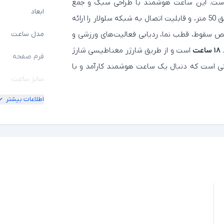
42x36.4 میلی‌متر و وزن آن تقریباً 32 گرم است. این ساعت هوشمند با طراحی سبک و جمع‌
ابعاد
وجور، امکاناتی مثل GPS داخلی، مقاومت در برابر آب تا عمق 50 متر، و قابلیت اتصال به شبکه سلولار را ارائه
 سقوط، قطب‌ نما، ردیابی فعالیت‌های ورزشی و
مدل ساعت
۱۸ ساعت
است و از طریق شارژر مغناطیسی شارژ
فرم صفحه
ینه‌ای عالی برای کسانی است که دنبال یک ساعت هوشمند کارآمد و با
سایز ساعت
اطلاعات بیشتر
مناسب برای
جنس بدنه
حافظه داخلی
حسگرها