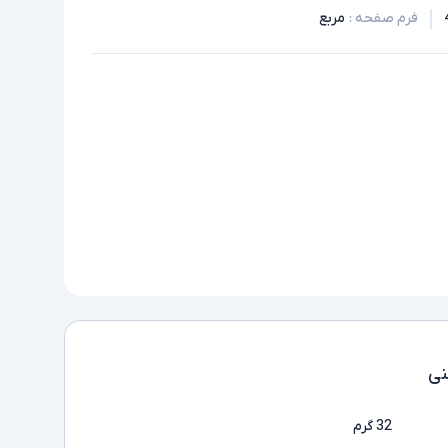
فرم صفحه
:
مربع
ی
32 گرم