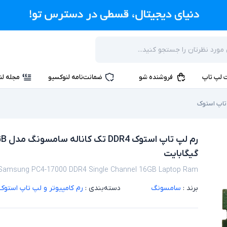
 لپ تاپ
فروشنده شو
ضمانت‌نامه لنوکسیو
مجله لن
 تاپ استوک
گیگابایت
Samsung PC4-17000 DDR4 Single Channel 16GB Laptop Ram
برند :
سامسونگ
دسته‌بندی :
رم کامپیوتر و لپ تاپ استوک