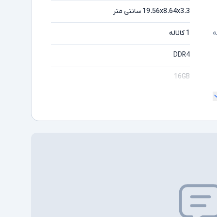
19.56x8.64x3.3 سانتی متر
1 کاناله
ه
DDR4
16GB
-