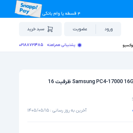
ورود
عضویت
سبد خرید
۰۲۱۸۸۷۲۱۴۸۵
پشتیبانی همراهته
وکسیو
رم لپ تاپ استوک DDR4 تک کاناله سامسونگ مدل Samsung PC4-17000 16GB ظرفیت 16
آخرین به روز رسانی :
۱۴۰۵/۰۵/۱۵