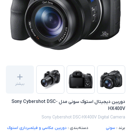
بیشتر
دوربین دیجیتال استوک سونی مدل Sony Cybershot DSC-
HX400V
Sony Cybershot DSC-HX400V Digital Camera
برند :
سونی
دسته‌بندی :
دوربین عکاسی و فیلمبرداری استوک