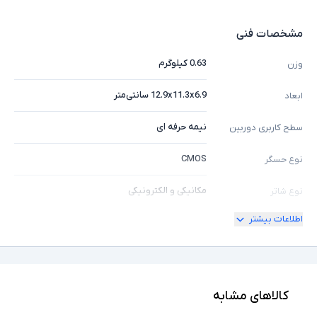
مشخصات فنی
0.63 کیلوگرم
وزن
12.9x11.3x6.9 سانتی‌متر
ابعاد
نیمه حرفه ای
سطح کاربری دوربین
CMOS
نوع حسگر
مکانیکی و الکترونیکی
نوع شاتر
اطلاعات بیشتر
خودکار
نوع فوکوس
16 تا 24 مگاپیکسل
رزولوشن عکسبرداری
Full HD (1920×1080)
رزولوشن فیلم
کالاهای مشابه