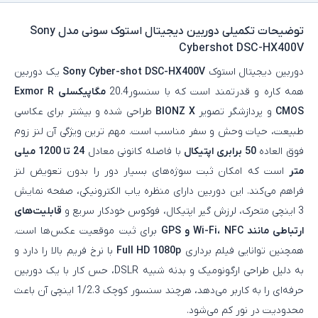
توضیحات تکمیلی
دوربین دیجیتال استوک سونی مدل Sony
Cybershot DSC-HX400V
دوربین دیجیتال استوک
Sony Cyber-shot DSC-HX400V
یک دوربین
همه‌ کاره و قدرتمند است که با سنسور20.4
مگاپیکسلی Exmor R
CMOS
و پردازشگر تصویر
BIONZ X
طراحی شده و بیشتر برای عکاسی
طبیعت، حیات‌ وحش و سفر مناسب است. مهم‌ ترین ویژگی آن لنز زوم
فوق‌ العاده
50 برابری اپتیکال
با فاصله کانونی معادل
24 تا 1200 میلی‌
متر
است که امکان ثبت سوژه‌های بسیار دور را بدون تعویض لنز
فراهم می‌کند. این دوربین دارای منظره‌ یاب الکترونیکی، صفحه‌ نمایش
3 اینچی متحرک، لرزش‌ گیر اپتیکال، فوکوس خودکار سریع و
قابلیت‌های
ارتباطی مانند Wi-Fi، NFC و GPS
برای ثبت موقعیت عکس‌ها است.
همچنین توانایی فیلم‌ برداری
Full HD 1080p
با نرخ فریم بالا را دارد و
به دلیل طراحی ارگونومیک و بدنه شبیه DSLR، حس کار با یک دوربین
حرفه‌ای را به کاربر می‌دهد، هرچند سنسور کوچک 1/2.3 اینچی آن باعث
محدودیت در نور کم می‌شود.