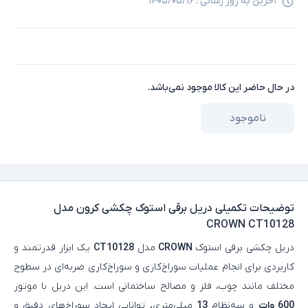
آخرین به روز رسانی :
۱۴۰۵/۰۵/۱۶
در حال حاضر این کالا موجود نمی‌باشد.
ناموجود
توضیحات تکمیلی
دریل برقی استوک چکشی کرون مدل
CROWN CT10128
دریل چکشی برقی استوک
CROWN
مدل
CT10128
یک ابزار قدرتمند و
کاربردی برای انجام عملیات سوراخ‌کاری و سوراخ‌کاری ضربه‌ای در سطوح
مختلف مانند چوب، فلز و مصالح ساختمانی است. این دریل با موتور
600 وات
و سه‌نظام
13
میلی‌متری، توانایی ایجاد سوراخ‌های دقیق و