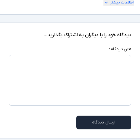
اطلاعات بیشتر
کلید قفل‌کن برای کار مداوم - دسته جانبی برای
کنترل بهتر هنگام کار - طراحی ارگونومیک بدنه برای
کاهش خستگی کاربر - مناسب برای سوراخ‌کاری چوب،
سایر امکانات
فلز، پلاستیک و مصالح ساختمانی - چرخش راست‌گرد
و چپ‌گرد - مناسب برای مصارف خانگی، کارگاهی و
نیمه‌حرفه‌ای - بدنه مقاوم و طراحی مناسب برای
دیدگاه خود را با دیگران به اشتراک بگذارید...
استفاده طولانی‌مدت
متن دیدگاه :
ارسال دیدگاه