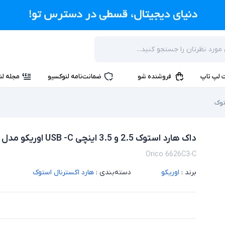
 لپ تاپ
فروشنده شو
ضمانت‌نامه لنوکسیو
مجله لن
توک
داک هارد استوک 2.5 و 3.5 اینچی USB -C اوریکو مدل 6626C3-C
Orico 6626C3-C
برند :
اوریکو
دسته‌بندی :
هارد اکسترنال استوک