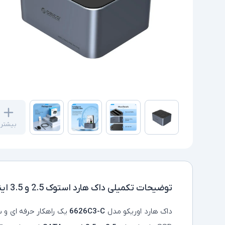
بیشتر
توضیحات تکمیلی
داک هارد استوک 2.5 و 3.5 اینچی USB -C اوریکو مدل 6626C3-C
داک هارد اوریکو مدل
6626C3-C
یک راهکار حرفه‌ ای و 