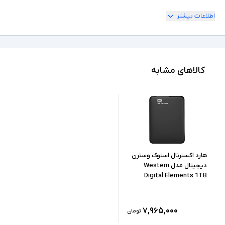
اطلاعات بیشتر
جنس مواد ABS
سایر توضیحات
کالاهای مشابه
هارد اکسترنال استوک وسترن
دیجیتال مدل Western
Digital Elements 1TB
۷,۹۶۵,۰۰۰
تومان