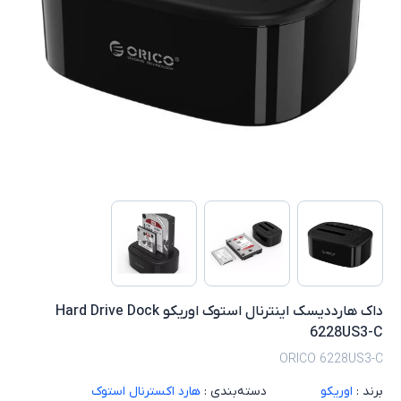
داک هارددیسک اینترنال استوک اوریکو Hard Drive Dock
6228US3-C
ORICO 6228US3-C
برند :
اوریکو
دسته‌بندی :
هارد اکسترنال استوک