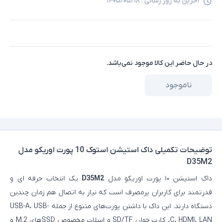
آخرین به روز رسانی :
۱۴۰۵/۰۵/۱۸
در حال حاضر این کالا موجود نمی‌باشد.
ناموجود
توضیحات تکمیلی
داک استیشن استوک 10 پورت اوریکو مدل
D35M2
داک استیشن ۱۰ پورت اوریکو مدل
D35M2
یک انتخاب حرفه‌ ای و
قدرتمند برای کاربران پرمصرف است که نیاز به اتصال هم‌ زمان چندین
دستگاه دارند. این داک با داشتن پورت‌های متنوع از جمله USB-A، USB-
C، HDMI، LAN، کارت‌ خوان SD/TF و اسلات مخصوص SSDهای M.2 و