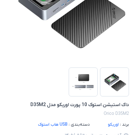
داک استیشن استوک 10 پورت اوریکو مدل D35M2
Orico D35M2
برند :
اوریکو
دسته‌بندی :
USB هاب استوک