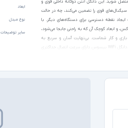
متصل شوید. این دانگل آنتن دوگانه داخلی قوی و
ابعاد
ی باند CCA، عملکرد پایدار و سیگنال‌های قوی را تضمین می‌کند، چه در حالت
ایجاد نقطه دسترسی برای دستگاه‌های دیگر. با
نوع مبدل
کس، و ابعاد کوچک آن که به راحتی جابجا می‌شود،
سایر توضیحات
ردی، بازی و کار شماست. بی‌نهایت آسان و سریع به
اینترنت متصل شوید و از زندگی دیجیتال خود لذت ببرید.دانگل WiFi بیسوس دارای سرعت اتصال حداکثری
بی‌نقصی از مرور وب، استریم و بازی‌های آنلاین را
برای شما فراهم کند. با توجه به پشتیبانی از دو باند 2.4 گیگاهرتز، این دستگاه به خوبی می‌تواند در
 پایدار و قوی‌تری ارائه دهد.کارت شبکه بی‌سیم
جهز است و به شما این امکان را می‌دهد که تنها کافی است آن را به
به اینترنت وصل شوید. بدین شکل، دیگر نیازی به نصب
ون دغدغه از آن استفاده کنند.