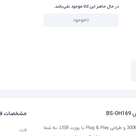
در حال حاضر این کالا موجود نمی‌باشد.
ناموجود
BS
مشخصات فن
دانگل وای فای بیسوس مدل BS-OH169 با سرعت 300Mbps و طراحی Plug & Play با پورت USB، به شما
وزن