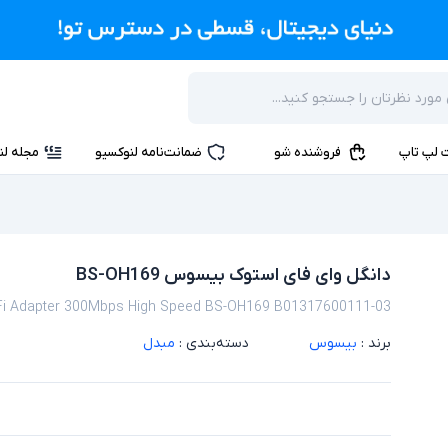
 لپ تاپ
فروشنده شو
ضمانت‌نامه لنوکسیو
مجله لن
دانگل وای فای استوک بیسوس BS-OH169
Fi Adapter 300Mbps High Speed BS-OH169 B01317600111-03
برند :
بیسوس
دسته‌بندی :
مبدل