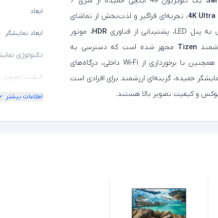
Sa
یک تلویزیون 49 اینچی خمیده از سری 7
ابعاد
4K Ultra
، تجربه‌ای فراگیر و لذت‌بخش از تماشای
نی از فناوری
HDR
، موتور
ابعاد نمایشگر
Tizen
مجهز شده است که دسترسی به
تکنولوژی نمایش
برنامه‌هایی مانند YouTube و Netflix را فراهم می‌کند. همچنین با برخورداری از Wi-Fi داخلی، درگاه‌های
کیفیت تصویر ن
ا نمایشگر خمیده، گزینه‌ای ارزشمند برای افرادی است
 لوکس و کیفیت تصویر بالا هستند.
اطلاعات بیشتر
درگاه های ارتبا
سایر امکانات
اقلام همراه
توضیحات تکمیل