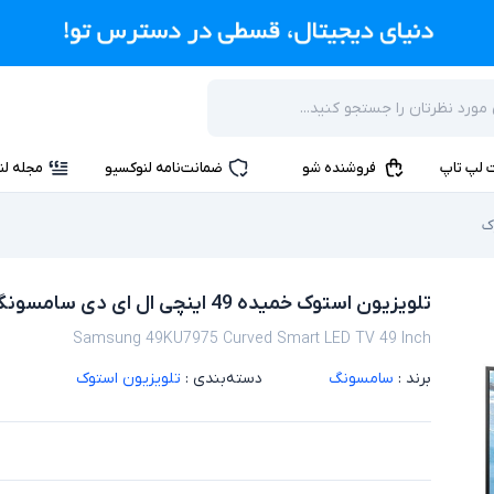
 لپ تاپ
فروشنده شو
ضمانت‌نامه لنوکسیو
مجله لن
ک
تلویزیون استوک خمیده 49 اینچی ال ای دی سامسونگ مدل Samsung 49KU7975
Samsung 49KU7975 Curved Smart LED TV 49 Inch
برند :
سامسونگ
دسته‌بندی :
تلویزیون استوک