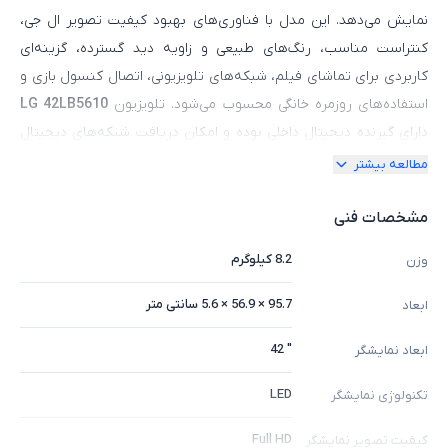
نمایش می‌دهد. این مدل با فناوری‌های بهبود کیفیت تصویر ال جی،
کنتراست مناسب، رنگ‌های طبیعی و زاویه دید گسترده، گزینه‌ای
کاربردی برای تماشای فیلم، شبکه‌های تلویزیونی، اتصال کنسول بازی و
استفاده‌های روزمره خانگی محسوب می‌شود. تلویزیون
LG 42LB5610
دارای گیرنده دیجیتال داخلی بوده و امکان دریافت شبکه‌های دیجیتال
بدون نیاز به دستگاه جداگانه را فراهم می‌کند. همچنین با برخورداری از
مطالعه بیشتر
درگاه‌های ارتباطی متنوع مانند
HDMI و USB،
قابلیت اتصال انواع
دستگاه‌های جانبی، حافظه‌های خارجی، لپ‌تاپ و پخش‌کننده‌های
مشخصات فنی
چندرسانه‌ای را دارد. طراحی ساده و شیک، کیفیت ساخت مناسب و
8.2 کیلوگرم
وزن
مصرف انرژی بهینه از ویژگی‌های این تلویزیون است که در دسته
محصولات استوک لنوکسیو، انتخابی اقتصادی برای افرادی است که به
95.7 × 56.9 × 5.6 سانتی‌ متر
ابعاد
دنبال یک تلویزیون باکیفیت از برند معتبر ال جی با قیمت مناسب
" 42
ابعاد نمایشگر
هستند.
LED
تکنولوژی نمایشگر
Full HD
کیفیت تصویر نمایشگر