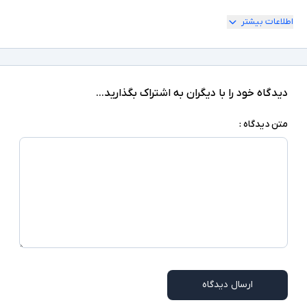
اطلاعات بیشتر
2xHDMI , 1xUSB 2.0 , 1xComposite AV , 1xRF ,
درگاه های ارتباطی
1xOptical Audio Out , 1xCI
گیرنده دیجیتال داخلی DVB-T/T2 - قابلیت پخش
فایل‌های صوتی، تصویری و عکس از طریق USB -
دیدگاه خود را با دیگران به اشتراک بگذارید...
فناوری بهبود رنگ و کنتراست تصویر - دارای
حالت‌های تصویر مختلف برای تنظیم کیفیت نمایش
متن دیدگاه :
- سیستم صوتی دو کاناله با توان خروجی مناسب -
سایر امکانات
پشتیبانی از اتصال به دستگاه‌های جانبی مانند
کنسول بازی، لپ‌تاپ و پخش‌کننده‌ها - طراحی باریک
و مناسب برای نصب روی دیوار یا استفاده روی میز -
مجهز به ریموت کنترل و قابلیت تنظیمات خودکار
کانال‌ها
کابل برق
اقلام همراه
-
توضیحات تکمیلی
ارسال دیدگاه